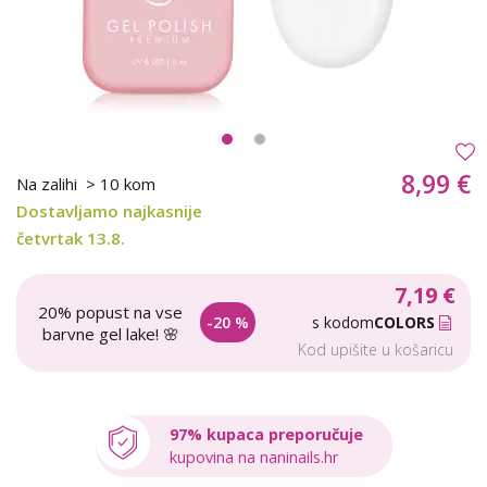
8,99 €
Na zalihi
> 10 kom
Dostavljamo najkasnije
četvrtak 13.8.
7,19 €
20% popust na vse
-20 %
s kodom
COLORS
barvne gel lake! 🌸
Kod upišite u košaricu
97% kupaca preporučuje
kupovina na naninails.hr