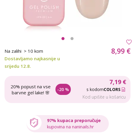
8,99 €
Na zalihi
> 10 kom
Dostavljamo najkasnije u
srijedu 12.8.
7,19 €
20% popust na vse
-20 %
s kodom
COLORS
barvne gel lake! 🌸
Kod upišite u košaricu
97% kupaca preporučuje
kupovina na naninails.hr