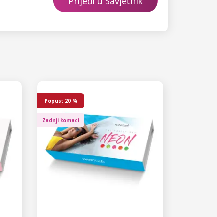
Prijeđi u Savjetnik
Popust
20 %
Zadnji komadi