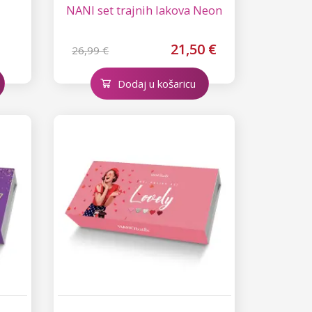
u
NANI set trajnih lakova Neon
21,50 €
26,99 €
Dodaj u košaricu