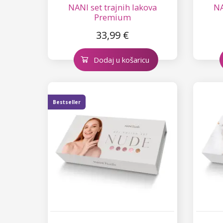
NANI set trajnih lakova
NA
Premium
33,99 €
Dodaj u košaricu
Bestseller