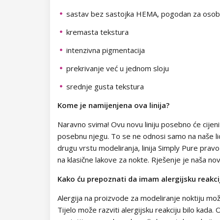
Kolekcija Chocolate Box
sastav bez sastojka HEMA, pogodan za osobe
Dolly Polka Dots
Folije za ukrašavanje
Kolekcija Romantic Sunset
kremasta tekstura
Circus
Aluminium Flakes
Kolekcija Paradise Dream
intenzivna pigmentacija
Star Flakes
Kolekcija Ocean Drive
prekrivanje već u jednom sloju
srednje gusta tekstura
Kolekcija Pure Beauty
Kome je namijenjena ova linija?
Kolekcija Cupcake
Naravno svima! Ovu novu liniju posebno će cijeniti
Kolekcija Time to Warm Up
posebnu njegu. To se ne odnosi samo na naše lice, v
drugu vrstu modeliranja, linija Simply Pure pravo 
Kolekcija Let It Snow!
na klasične lakove za nokte. Rješenje je naša n
Kolekcija Heartbeat
Kako ću prepoznati da imam alergijsku reakci
Alergija na proizvode za modeliranje noktiju može 
Kolekcija Princess
Tijelo može razviti alergijsku reakciju bilo kad