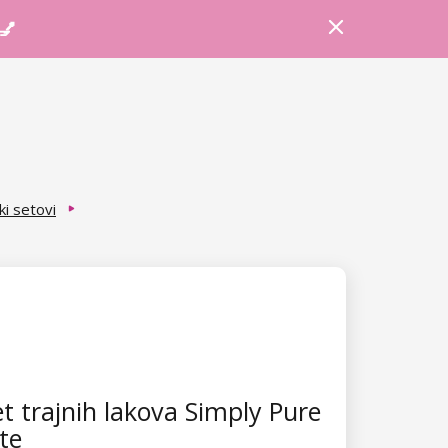
Prijava
Košarica
Savjeti
 💅
i setovi
t trajnih lakova Simply Pure
te