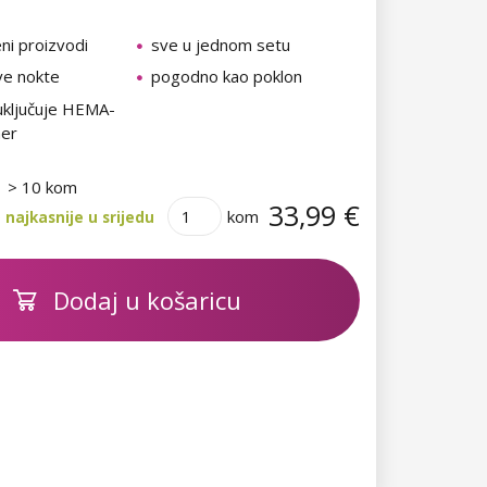
ni proizvodi
sve u jednom setu
ive nokte
pogodno kao poklon
uključuje HEMA-
mer
> 10 kom
33,99 €
kom
najkasnije u srijedu
Dodaj u košaricu