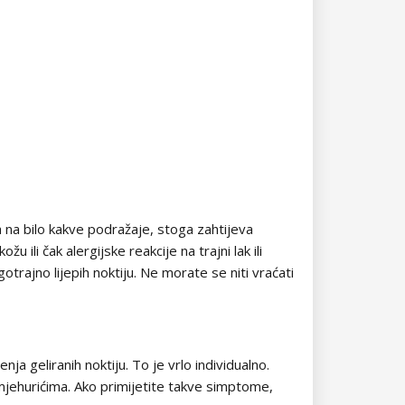
ra na bilo kakve podražaje, stoga zahtijeva
 ili čak alergijske reakcije na trajni lak ili
otrajno lijepih noktiju. Ne morate se niti vraćati
ja geliranih noktiju. To je vrlo individualno.
 mjehurićima. Ako primijetite takve simptome,