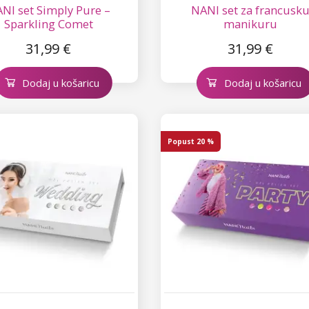
NI set Simply Pure –
NANI set za francusk
Sparkling Comet
manikuru
31,99 €
31,99 €
Dodaj u košaricu
Dodaj u košaricu
Popust
20 %