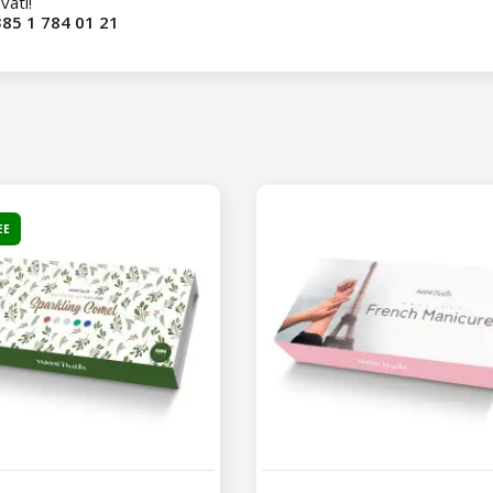
vati!
85 1 784 01 21
EE