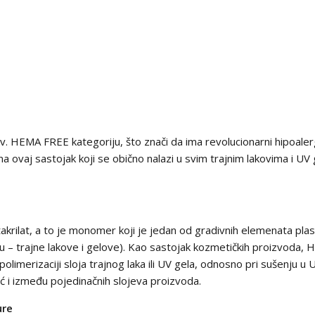
u tzv. HEMA FREE kategoriju, što znači da ima revolucionarni hipoa
 ovaj sastojak koji se obično nalazi u svim trajnim lakovima i UV
akrilat, a to je monomer koji je jedan od gradivnih elemenata plas
ju – trajne lakove i gelove). Kao sastojak kozmetičkih proizvoda, HE
polimerizaciji sloja trajnog laka ili UV gela, odnosno pri sušenj
ć i između pojedinačnih slojeva proizvoda.
ure