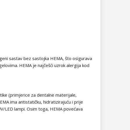
lergeni sastav bez sastojka HEMA, što osigurava
 gelovima. HEMA je najčešći uzrok alergija kod
tike (primjerice za dentalne materijale,
MA ima antistatičku, hidratizirajuću i prije
u u UV/LED lampi. Osim toga, HEMA povećava