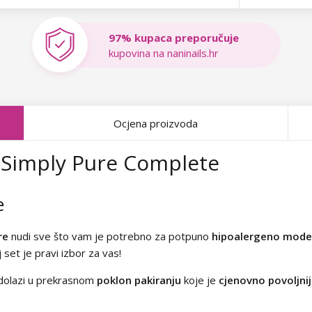
97% kupaca preporučuje
kupovina na naninails.hr
Ocjena proizvoda
a Simply Pure Complete
e
re
nudi sve što vam je potrebno za potpuno
hipoalergeno model
 set je pravi izbor za vas!
r dolazi u prekrasnom
poklon pakiranju
koje je
cjenovno povoljni