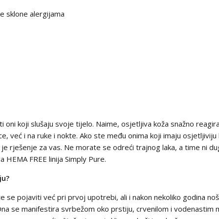
 sklone alergijama
 oni koji slušaju svoje tijelo. Naime, osjetljiva koža snažno reagi
eć i na ruke i nokte. Ako ste među onima koji imaju osjetljiviju kožu
je rješenje za vas. Ne morate se odreći trajnog laka, a time ni dug
ova HEMA FREE linija Simply Pure.
ju?
se pojaviti već pri prvoj upotrebi, ali i nakon nekoliko godina nošen
a. Ona se manifestira svrbežom oko prstiju, crvenilom i vodenastim