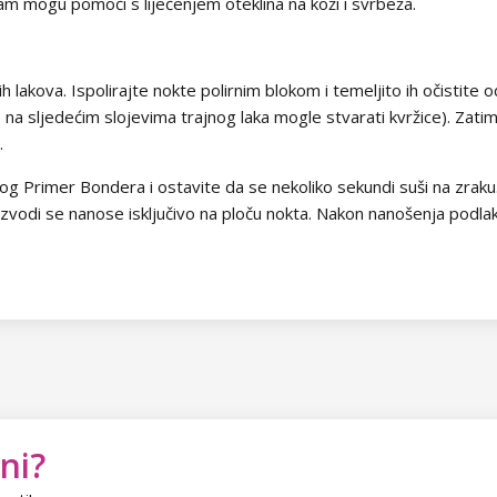
vam mogu pomoći s liječenjem oteklina na koži i svrbeža.
nih lakova. Ispolirajte nokte polirnim blokom i temeljito ih očistite
e na sljedećim slojevima trajnog laka mogle stvarati kvržice). Zati
.
og Primer Bondera i ostavite da se nekoliko sekundi suši na zraku.
izvodi se nanose isključivo na ploču nokta. Nakon nanošenja podla
ni?