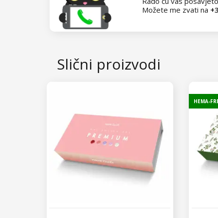
Rado ću vas posavjeto
Možete me zvati na
+3
Slični proizvodi
HEMA-FR