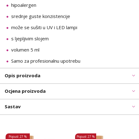
hipoalergen
srednje guste konzistencije
može se sušiti u UV i LED lampi
s ljepljivim slojem
volumen 5 ml
Samo za profesionalnu upotrebu
Opis proizvoda
Ocjena proizvoda
Sastav
Popust
27 %
Popust
27 %