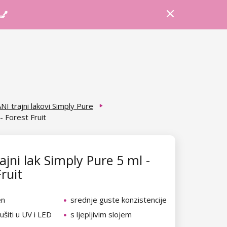
Prijava
Košarica
Savjeti
 💅
NI trajni lakovi Simply Pure
- Forest Fruit
ajni lak Simply Pure 5 ml -
ruit
en
srednje guste konzistencije
šiti u UV i LED
s ljepljivim slojem