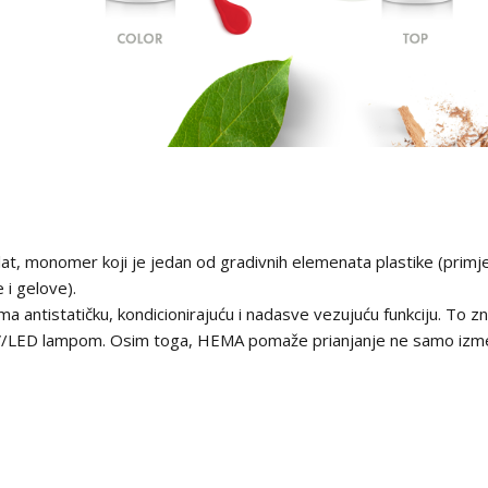
ilat, monomer koji je jedan od gradivnih elemenata plastike (primje
 i gelove).
antistatičku, kondicionirajuću i nadasve vezujuću funkciju. To zna
d UV/LED lampom. Osim toga, HEMA pomaže prianjanje ne samo izme