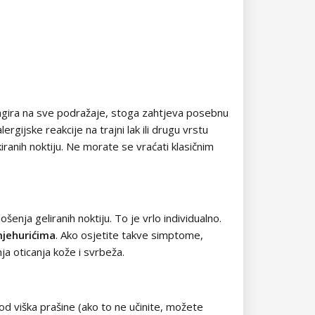
o reagira na sve podražaje, stoga zahtjeva posebnu
ergijske reakcije na trajni lak ili drugu vrstu
iranih noktiju. Ne morate se vraćati klasičnim
šenja geliranih noktiju. To je vrlo individualno.
jehurićima
. Ako osjetite takve simptome,
nja oticanja kože i svrbeža.
e od viška prašine (ako to ne učinite, možete