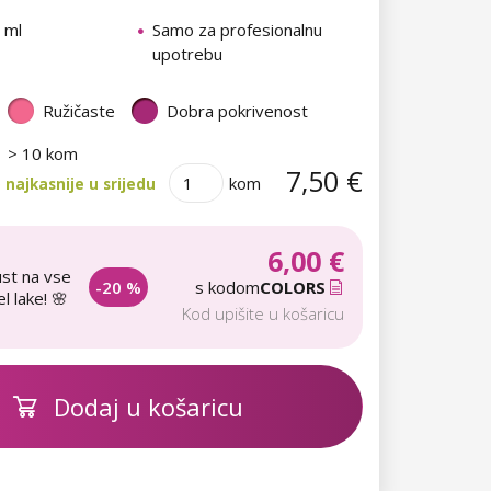
 ml
Samo za profesionalnu
upotrebu
Ružičaste
Dobra pokrivenost
> 10 kom
7,50 €
kom
najkasnije u srijedu
6,00 €
st na vse
-20 %
s kodom
COLORS
l lake! 🌸
Kod upišite u košaricu
Dodaj u košaricu