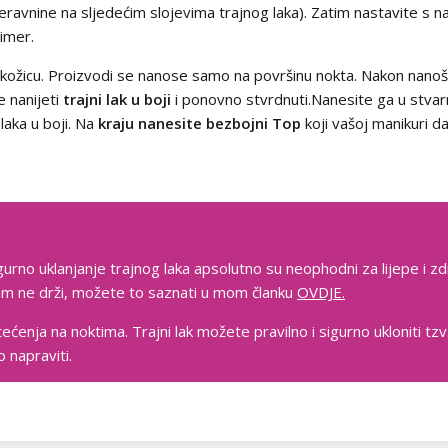
 neravnine na sljedećim slojevima trajnog laka). Zatim nastavite s
imer.
b i kožicu. Proizvodi se nanose samo na površinu nokta. Nakon nan
e nanijeti
trajni lak u boji
i ponovno stvrdnuti.Nanesite ga u stvarn
 laka u boji. Na
kraju nanesite bezbojni Top
koji vašoj manikuri da
gurno uklanjanje trajnog laka apsolutno su neophodni za lijepe i zd
 vam ne drži, možete to saznati u mom članku
OVDJE.
tećenja na noktima. Trajni lak možete pravilno i sigurno ukloniti t
 napraviti.