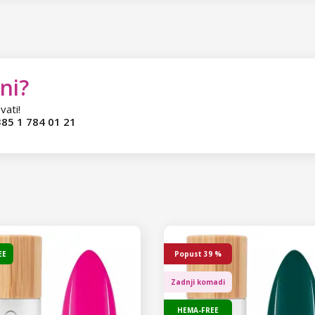
ni?
vati!
85 1 784 01 21
EE
Popust
39 %
Zadnji komadi
HEMA-FREE