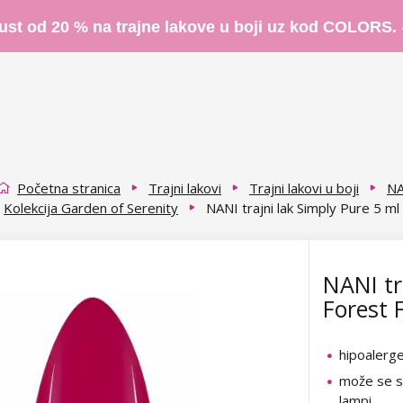
ust od 20 % na trajne lakove u boji uz kod COLORS.
Početna stranica
Trajni lakovi
Trajni lakovi u boji
NA
Kolekcija Garden of Serenity
NANI trajni lak Simply Pure 5 ml 
NANI tr
Forest F
hipoalerg
može se su
lampi