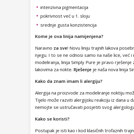
Dodaci za trepavice
intenzivna pigmentacija
Neon Dots
Samoljepljive trake
Drugi ukrasi
pokrivnost već u 1. sloju
srednje gusta konzistencija
Dolly Polka Dots
Folije za ukrašavanje
Kome je ova linija namijenjena?
Circus
Aluminium Flakes
Naravno
za sve
! Novu liniju trajnih lakova poseb
Star Flakes
njegu. I to se ne odnosi samo na naše lice, već i n
modeliranja, linija Simply Pure je pravo rješenje
lakovima za nokte.
Rješenje
je naša nova linija 
Kako da znam imam li alergiju?
Alergija na proizvode za modeliranje noktiju može 
Tijelo može razviti alergijsku reakciju iz dana u 
nemojte se ustručavati posjetiti svog alergologa i
Kako se koristi?
Postupak je isti kao i kod klasičnih trofaznih traj