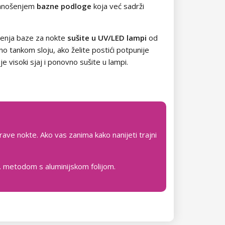
 nanošenjem
bazne podloge
koja već sadrži
ošenja baze za nokte
sušite u UV/LED lampi
od
o tankom sloju, ako želite postići potpunije
je visoki sjaj i ponovno sušite u lampi.
rave nokte. Ako vas zanima kako nanijeti trajni
zv. metodom s aluminijskom folijom.