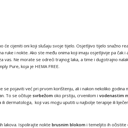
no će cijeniti oni koji slušaju svoje tijelo. Osjetljivo tijelo snažn
a ruke i nokte. Ako ste među onima koji imaju osjetljivije pa čak i al
 za vas. Ne morate se odreći trajnog laka, a time i dugotrajno nalak
Simply Pure, koja je HEMA FREE.
se pojaviti već pri prvom korištenju, ali i nakon nekoliko godina no
dan. To se očituje
svrbežom
oko prstiju, crvenilom i
vodenastim m
li dermatologa, koji vas mogu uputiti u najbolje terapije ili liječe
nih lakova. Ispolirajte nokte
brusnim blokom
i temeljito ih očistit