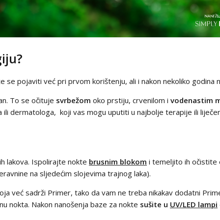
iju?
se pojaviti već pri prvom korištenju, ali i nakon nekoliko godina no
dan. To se očituje
svrbežom
oko prstiju, crvenilom i
vodenastim m
li dermatologa, koji vas mogu uputiti u najbolje terapije ili liječe
nih lakova. Ispolirajte nokte
brusnim blokom
i temeljito ih očistit
neravnine na sljedećim slojevima trajnog laka).
oja već sadrži Primer, tako da vam ne treba nikakav dodatni Primer
šinu nokta. Nakon nanošenja baze za nokte
sušite u
UV/LED lampi