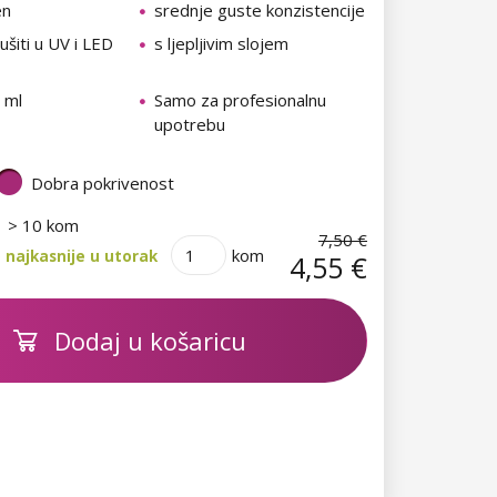
en
srednje guste konzistencije
šiti u UV i LED
s ljepljivim slojem
 ml
Samo za profesionalnu
upotrebu
Dobra pokrivenost
> 10 kom
7,50 €
kom
 najkasnije u utorak
4,55 €
Dodaj u košaricu