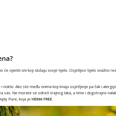
jena?
no će cijeniti oni koji slušaju svoje tijelo. Osjetljivo tijelo snažn
i nokte. Ako ste među onima koji imaju osjetljivije pa čak i alergijsk
 za vas. Ne morate se odreći trajnog laka, a time i dugotrajno nalak
imply Pure, koja je
HEMA FREE
.