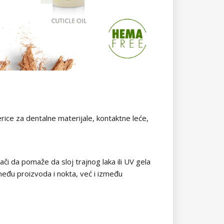
rice za dentalne materijale, kontaktne leće,
či da pomaže da sloj trajnog laka ili UV gela
đu proizvoda i nokta, već i između