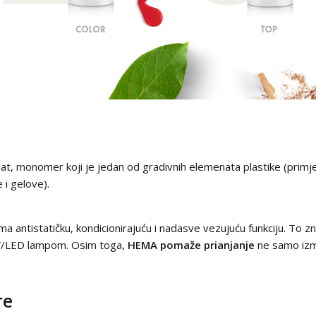
ilat, monomer koji je jedan od gradivnih elemenata plastike (primje
 i gelove).
antistatičku, kondicionirajuću i nadasve vezujuću funkciju. To zna
 UV/LED lampom. Osim toga,
HEMA pomaže prianjanje
ne samo izme
re