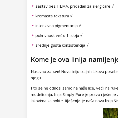
Dodaci za trepavice
sastav bez HEMA, prikladan za alergičare √
Neon Dots
Samoljepljive trake
Drugi ukrasi
kremasta tekstura √
Dolly Polka Dots
Folije za ukrašavanje
intenzivna pigmentacija √
Circus
Aluminium Flakes
pokrivnost već u 1. sloju √
srednje gusta konzistencija √
Star Flakes
Kome je ova linija namijen
Naravno
za sve
! Novu liniju trajnih lakova poseb
njegu.
I to se ne odnosi samo na naše lice, već i na ruke 
modeliranja, linija Simply Pure je pravo rješenje
lakovima za nokte.
Rješenje
je naša nova linija S