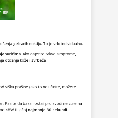
šenja geliranih noktiju. To je vrlo individualno.
jehurićima
. Ako osjetite takve simptome,
nja oticanja kože i svrbeža.
e od viška prašine (ako to ne učinite, možete
. Pazite da baza i ostali proizvodi ne cure na
od 48W ili jačoj
najmanje
30 sekundi
.