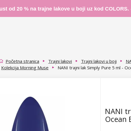
ust od 20 % na trajne lakove u boji uz kod COLORS.
Početna stranica
Trajni lakovi
Trajni lakovi u boji
NA
Kolekcija Morning Muse
NANI trajni lak Simply Pure 5 ml - O
NANI tr
Ocean 