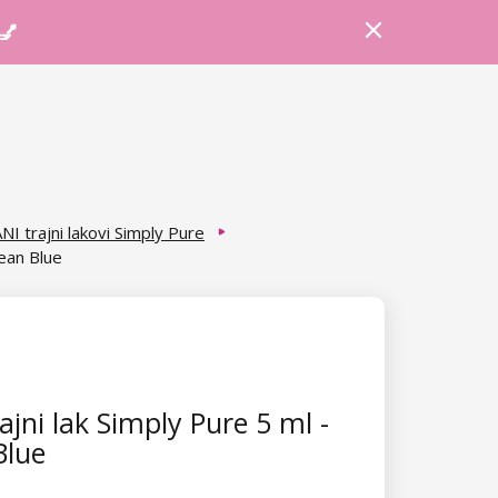
Prijava
Košarica
Savjeti
 💅
NI trajni lakovi Simply Pure
cean Blue
ajni lak Simply Pure 5 ml -
Blue