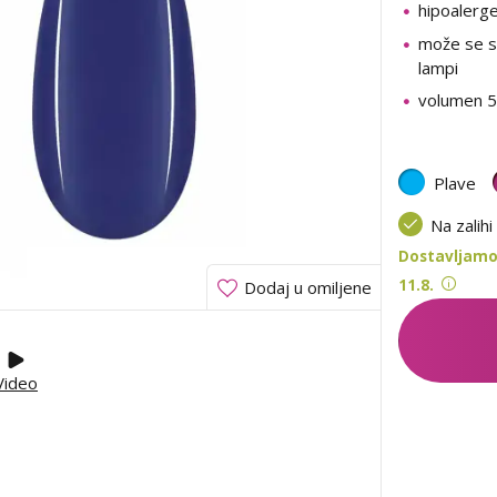
hipoalerg
može se su
lampi
volumen 5
Plave
Na zalihi
Dostavljamo
11.8.
Dodaj u omiljene
Video