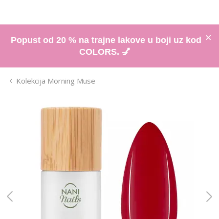
Popust od 20 % na trajne lakove u boji uz kod
COLORS. 💅
Kolekcija Morning Muse