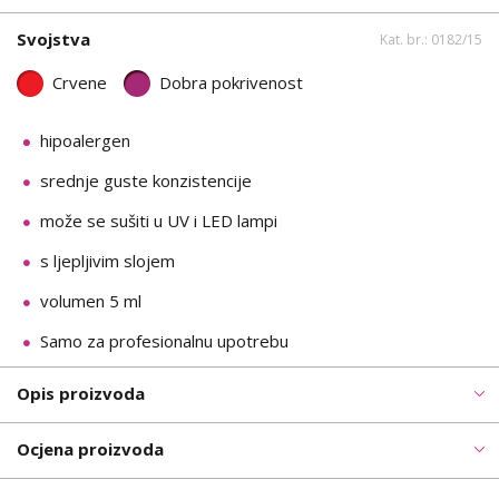
Svojstva
Kat. br.: 0182/15
Crvene
Dobra pokrivenost
hipoalergen
srednje guste konzistencije
može se sušiti u UV i LED lampi
s ljepljivim slojem
volumen 5 ml
Samo za profesionalnu upotrebu
Opis proizvoda
Ocjena proizvoda