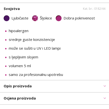
Svojstva
Kat. br.: 0182/44
Ljubičaste
Šljokice
Dobra pokrivenost
hipoalergen
srednje guste konzistencije
može se sušiti u UV i LED lampi
s ljepljivim slojem
volumen 5 ml
samo za profesionalnu upotrebu
Opis proizvoda
Ocjena proizvoda