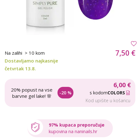
7,50 €
Na zalihi
> 10 kom
Dostavljamo najkasnije
četvrtak 13.8.
6,00 €
20% popust na vse
-20 %
s kodom
COLORS
barvne gel lake! 🌸
Kod upišite u košaricu
97% kupaca preporučuje
kupovina na naninails.hr