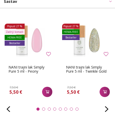
Sastav
Popust
27 %
Popust
27 %
Zadnji komadi
HEMA-FREE
HEMA-FREE
Bestseller
Bestseller
NANI trajni lak Simply
NANI trajni lak Simply
Pure 5 ml - Peony
Pure 5 ml - Twinkle Gold
7,50 €
7,50 €
5,50 €
5,50 €