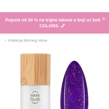
Popust od 20 % na trajne lakove u boji uz kod
COLORS. 💅
Kolekcija Morning Muse