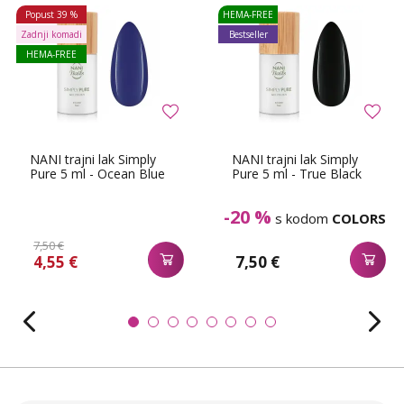
Popust
39 %
HEMA-FREE
Zadnji komadi
Bestseller
HEMA-FREE
NANI trajni lak Simply
NANI trajni lak Simply
Pure 5 ml - Ocean Blue
Pure 5 ml - True Black
-20 %
s kodom
COLORS
7,50 €
4,55 €
7,50 €