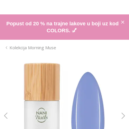
Popust od 20 % na trajne lakove u boji uz kod
COLORS. 💅
Kolekcija Morning Muse