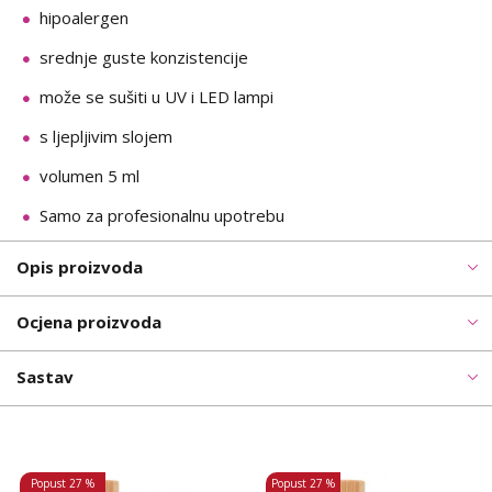
hipoalergen
srednje guste konzistencije
može se sušiti u UV i LED lampi
s ljepljivim slojem
volumen 5 ml
Samo za profesionalnu upotrebu
Opis proizvoda
Ocjena proizvoda
Sastav
Popust
27 %
Popust
27 %