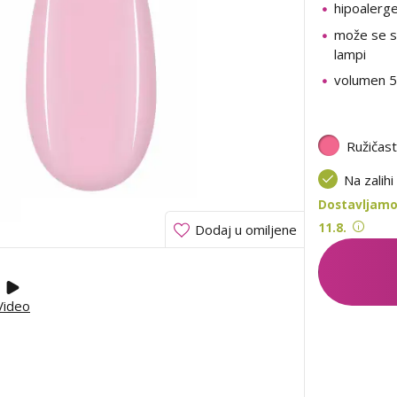
hipoalerg
može se su
lampi
volumen 5
Ružičas
Na zalihi
Dostavljamo
11.8.
Dodaj u omiljene
Video