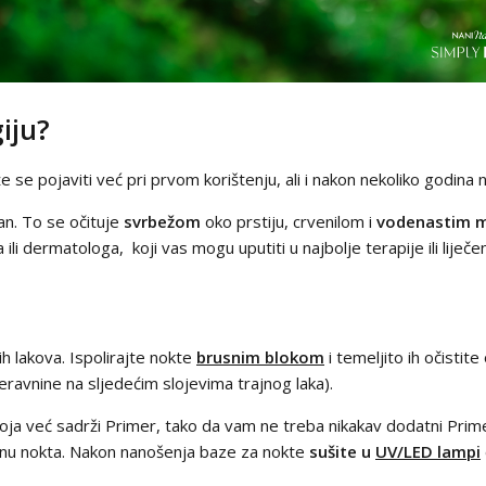
iju?
se pojaviti već pri prvom korištenju, ali i nakon nekoliko godina no
dan. To se očituje
svrbežom
oko prstiju, crvenilom i
vodenastim m
li dermatologa, koji vas mogu uputiti u najbolje terapije ili liječe
nih lakova. Ispolirajte nokte
brusnim blokom
i temeljito ih očistit
neravnine na sljedećim slojevima trajnog laka).
oja već sadrži Primer, tako da vam ne treba nikakav dodatni Primer
šinu nokta. Nakon nanošenja baze za nokte
sušite u
UV/LED lampi