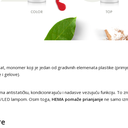
ilat, monomer koji je jedan od gradivnih elemenata plastike (primje
 i gelove).
antistatičku, kondicionirajuću i nadasve vezujuću funkciju. To zna
 UV/LED lampom. Osim toga,
HEMA pomaže prianjanje
ne samo izme
re