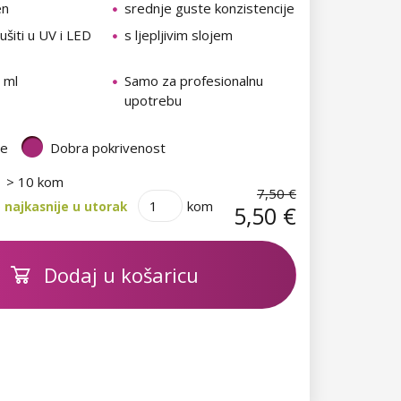
en
srednje guste konzistencije
šiti u UV i LED
s ljepljivim slojem
 ml
Samo za profesionalnu
upotrebu
te
Dobra pokrivenost
> 10 kom
7,50 €
kom
 najkasnije u utorak
5,50 €
Dodaj u košaricu