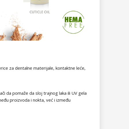
rice za dentalne materijale, kontaktne leće,
či da pomaže da sloj trajnog laka ili UV gela
đu proizvoda i nokta, već i između