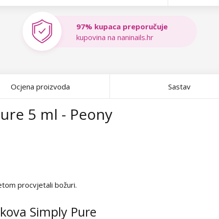
97% kupaca preporučuje
kupovina na naninails.hr
Ocjena proizvoda
Sastav
Pure 5 ml - Peony
netom procvjetali božuri.
lakova Simply Pure