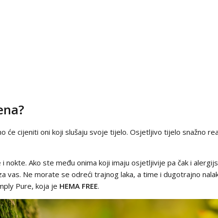
jena?
no će cijeniti oni koji slušaju svoje tijelo. Osjetljivo tijelo snažn
i nokte. Ako ste među onima koji imaju osjetljivije pa čak i alergijsk
 za vas. Ne morate se odreći trajnog laka, a time i dugotrajno nalak
imply Pure, koja je
HEMA FREE
.