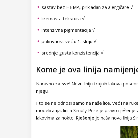
Dodaci za trepavice
sastav bez HEMA, prikladan za alergičare √
Neon Dots
Samoljepljive trake
Drugi ukrasi
kremasta tekstura √
Dolly Polka Dots
Folije za ukrašavanje
intenzivna pigmentacija √
Circus
Aluminium Flakes
pokrivnost već u 1. sloju √
srednje gusta konzistencija √
Star Flakes
Kome je ova linija namijen
Naravno
za sve
! Novu liniju trajnih lakova poseb
njegu.
I to se ne odnosi samo na naše lice, već i na ruke 
modeliranja, linija Simply Pure je pravo rješenje
lakovima za nokte.
Rješenje
je naša nova linija S