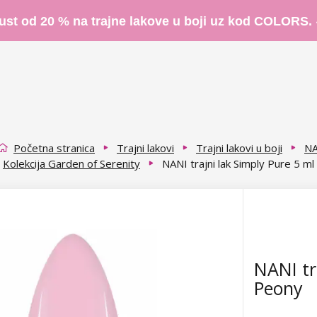
ust od 20 % na trajne lakove u boji uz kod COLORS.
Početna stranica
Trajni lakovi
Trajni lakovi u boji
NA
Kolekcija Garden of Serenity
NANI trajni lak Simply Pure 5 ml
NANI tr
Peony