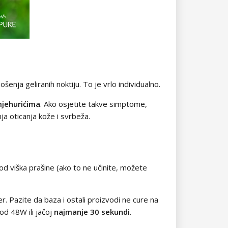
šenja geliranih noktiju. To je vrlo individualno.
jehurićima
. Ako osjetite takve simptome,
nja oticanja kože i svrbeža.
e od viška prašine (ako to ne učinite, možete
. Pazite da baza i ostali proizvodi ne cure na
od 48W ili jačoj
najmanje
30 sekundi
.