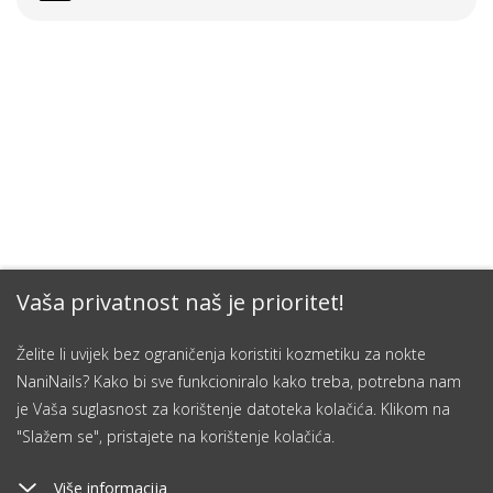
Vaša privatnost naš je prioritet!
Želite li uvijek bez ograničenja koristiti kozmetiku za nokte
NaniNails? Kako bi sve funkcioniralo kako treba, potrebna nam
je Vaša suglasnost za korištenje datoteka kolačića. Klikom na
"Slažem se", pristajete na korištenje kolačića.
Više informacija