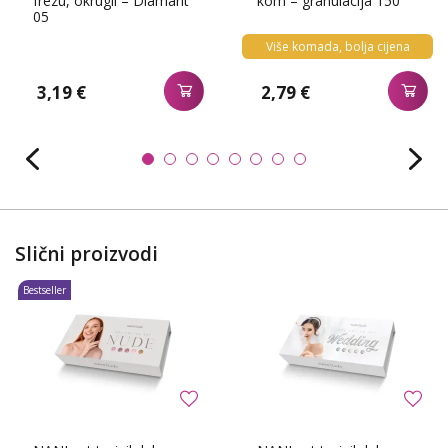
frezu, okrugli – Diamant
kom – granulacija 150
05
Više komada, bolja cijena
3,19 €
2,79 €
Slični proizvodi
Bestseller