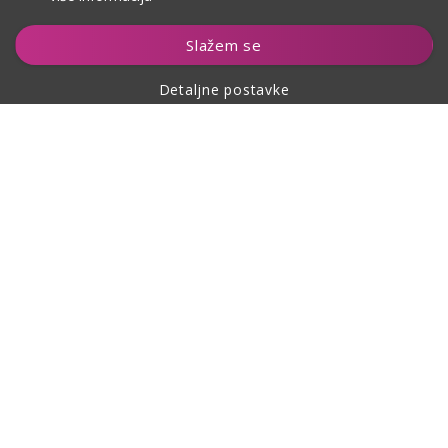
Dodaj u košaricu
Slažem se
Detaljne postavke
O kupovini