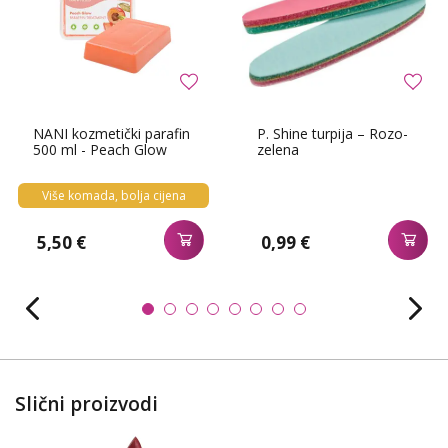
NANI kozmetički parafin
P. Shine turpija – Rozo-
500 ml - Peach Glow
zelena
Više komada, bolja cijena
5,50 €
0,99 €
Slični proizvodi