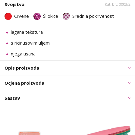
Svojstva
Kat. br.: 0003/2
Crvene
Šljokice
Srednja pokrivenost
lagana tekstura
s ricinusovim uljem
njega usana
Opis proizvoda
Ocjena proizvoda
Sastav