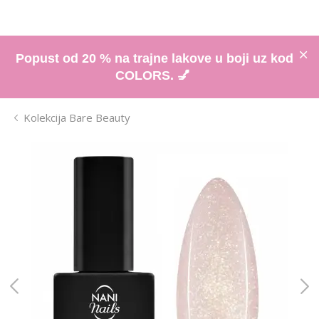
Popust od 20 % na trajne lakove u boji uz kod
COLORS. 💅
Kolekcija Bare Beauty