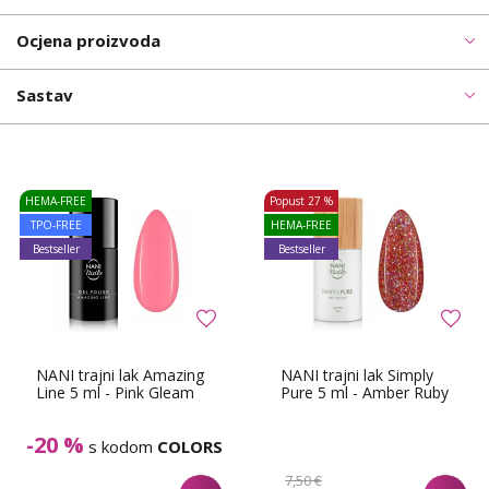
Ocjena proizvoda
Sastav
HEMA-FREE
Popust
27 %
TPO-FREE
HEMA-FREE
Bestseller
Bestseller
NANI trajni lak Amazing
NANI trajni lak Simply
Line 5 ml - Pink Gleam
Pure 5 ml - Amber Ruby
-20 %
s kodom
COLORS
7,50 €