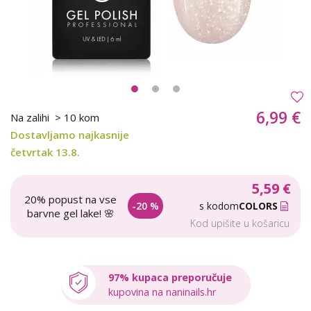
6,99 €
Na zalihi
> 10 kom
Dostavljamo najkasnije
četvrtak 13.8.
5,59 €
20% popust na vse
-20 %
s kodom
COLORS
barvne gel lake! 🌸
Kod upišite u košaricu
97% kupaca preporučuje
kupovina na naninails.hr