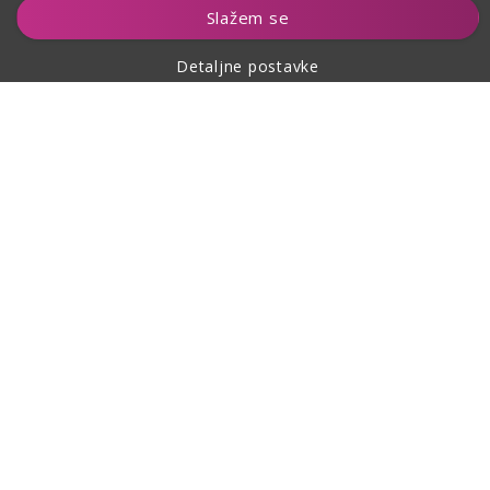
Dodaj u košaricu
Slažem se
Detaljne postavke
O kupovini
O nama