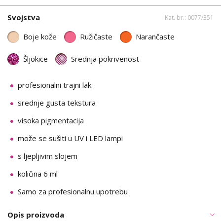
Svojstva
Kat. br.: 0077/351
Boje kože
Ružičaste
Narančaste
Šljokice
Srednja pokrivenost
profesionalni trajni lak
srednje gusta tekstura
visoka pigmentacija
može se sušiti u UV i LED lampi
s ljepljivim slojem
količina 6 ml
Samo za profesionalnu upotrebu
Opis proizvoda