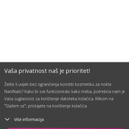
Vaša privatnost naš je prioritet!
Želite li uvijek bez ograničenja koristiti kozmetiku za nokte
NaniNails? Kako bi sve funkcioniralo kako treba, potrebna nam je
Vaša suglasnost za korištenje datoteka kolačića. Klikom na
"Slažem se", pristajete na korištenje kolačića.
Više informacija