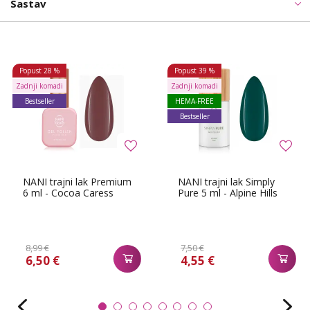
Sastav
Popust
28 %
Popust
39 %
Zadnji komadi
Zadnji komadi
Bestseller
HEMA-FREE
Bestseller
NANI trajni lak Premium
NANI trajni lak Simply
6 ml - Cocoa Caress
Pure 5 ml - Alpine Hills
8,99 €
7,50 €
6,50 €
4,55 €