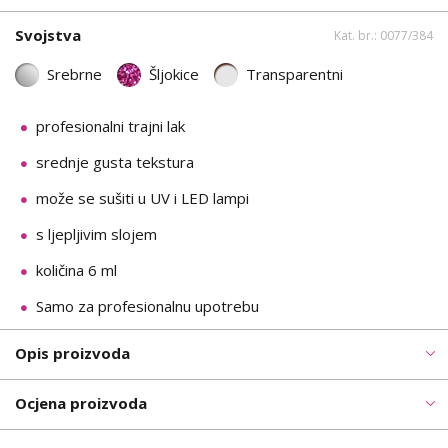
Svojstva
Kat. br.: 0077/384
Srebrne
Šljokice
Transparentni
profesionalni trajni lak
srednje gusta tekstura
može se sušiti u UV i LED lampi
s ljepljivim slojem
količina 6 ml
Samo za profesionalnu upotrebu
Opis proizvoda
Ocjena proizvoda