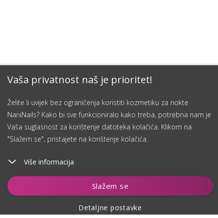
Vaša privatnost naš je prioritet!
Želite li uvijek bez ograničenja koristiti kozmetiku za nokte
NaniNails? Kako bi sve funkcioniralo kako treba, potrebna nam je
Vaša suglasnost za korištenje datoteka kolačića. Klikom na
"Slažem se", pristajete na korištenje kolačića.
Više informacija
Dodaj u košaricu
Slažem se
Detaljne postavke