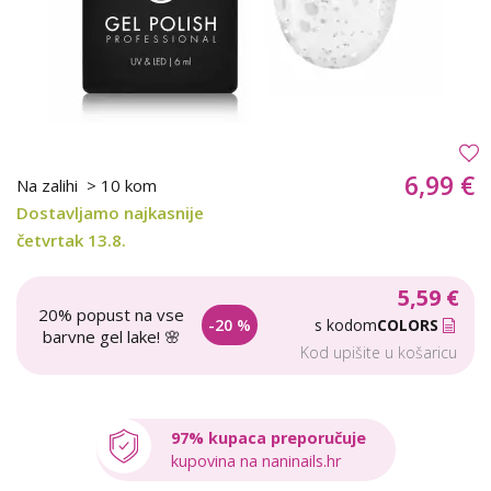
6,99 €
Na zalihi
> 10 kom
Dostavljamo najkasnije
četvrtak 13.8.
5,59 €
20% popust na vse
-20 %
s kodom
COLORS
barvne gel lake! 🌸
Kod upišite u košaricu
97% kupaca preporučuje
kupovina na naninails.hr