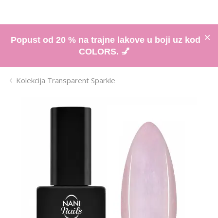
Popust od 20 % na trajne lakove u boji uz kod
COLORS. 💅
Kolekcija Transparent Sparkle