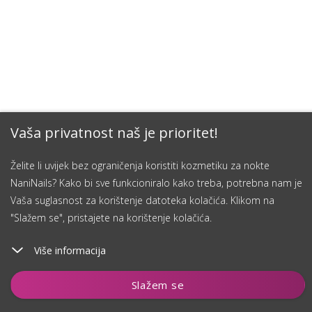
Vaša privatnost naš je prioritet!
Želite li uvijek bez ograničenja koristiti kozmetiku za nokte
NaniNails? Kako bi sve funkcioniralo kako treba, potrebna nam je
Vaša suglasnost za korištenje datoteka kolačića. Klikom na
"Slažem se", pristajete na korištenje kolačića.
Više informacija
Dodaj u košaricu
Slažem se