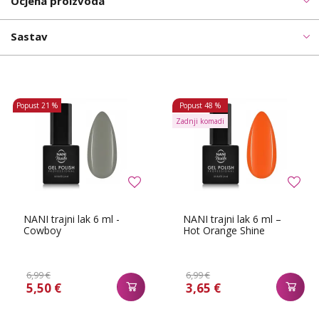
Ocjena proizvoda
Sastav
Popust
21 %
Popust
48 %
Zadnji komadi
NANI trajni lak 6 ml -
NANI trajni lak 6 ml –
Cowboy
Hot Orange Shine
6,99 €
6,99 €
5,50 €
3,65 €