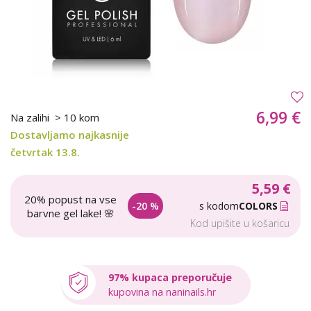
6,99 €
Na zalihi
> 10 kom
Dostavljamo najkasnije
četvrtak 13.8.
5,59 €
20% popust na vse
-20 %
s kodom
COLORS
barvne gel lake! 🌸
Kod upišite u košaricu
97% kupaca preporučuje
kupovina na naninails.hr