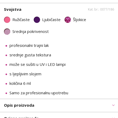
Svojstva
Kat. br.: 0077/186
Ružičaste
Ljubičaste
Šljokice
Srednja pokrivenost
profesionalni trajni lak
srednje gusta tekstura
može se sušiti u UV i LED lampi
s ljepljivim slojem
količina 6 ml
Samo za profesionalnu upotrebu
Opis proizvoda