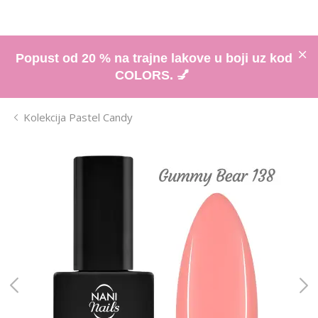
Popust od 20 % na trajne lakove u boji uz kod
COLORS. 💅
Kolekcija Pastel Candy