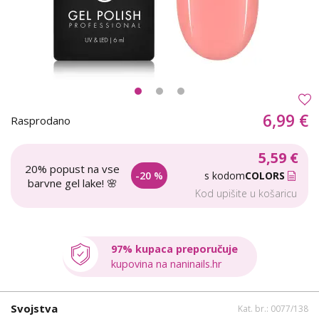
6,99 €
Rasprodano
5,59 €
20% popust na vse
-20 %
s kodom
COLORS
barvne gel lake! 🌸
Kod upišite u košaricu
97% kupaca preporučuje
kupovina na naninails.hr
Svojstva
Kat. br.: 0077/138