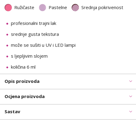
Ružičaste
Pastelne
Srednja pokrivenost
profesionalni trajni lak
srednje gusta tekstura
može se sušiti u UV i LED lampi
s ljepljivim slojem
količina 6 ml
Opis proizvoda
Ocjena proizvoda
Sastav