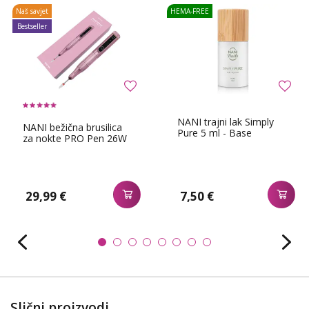
Naš savjet
HEMA-FREE
Bestseller
NANI trajni lak Simply
NANI bežična brusilica
Pure 5 ml - Base
za nokte PRO Pen 26W
29,99 €
7,50 €
Slični proizvodi