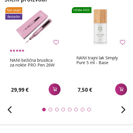
Naš savjet
HEMA-FREE
Bestseller
NANI trajni lak Simply
NANI bežična brusilica
Pure 5 ml - Base
za nokte PRO Pen 26W
29,99 €
7,50 €