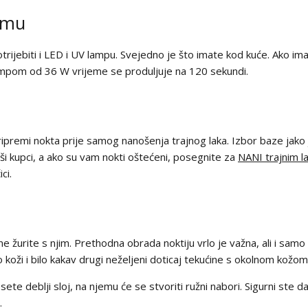
čemu
trijebiti i LED i UV lampu. Svejedno je što imate kod kuće. Ako i
lampom od 36 W vrijeme se produljuje na 120 sekundi.
 pripremi nokta prije samog nanošenja trajnog laka. Izbor baze jak
naši kupci, a ako su vam nokti oštećeni, posegnite za
NANI trajnim 
ci.
e žurite s njim. Prethodna obrada noktiju vrlo je važna, ali i samo 
po koži i bilo kakav drugi neželjeni doticaj tekućine s okolnom ko
sete deblji sloj, na njemu će se stvoriti ružni nabori. Sigurni ste d
.