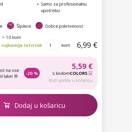
ml
Samo za profesionalnu
upotrebu
te
Šljokice
Dobra pokrivenost
> 10 kom
6,99 €
kom
 najkasnije četvrtak
5,59 €
st na vse
-20 %
s kodom
COLORS
l lake! 🌸
Kod upišite u košaricu
Dodaj u košaricu