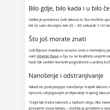
Kolekcija Easter Egg
Bilo gdje, bilo kada i u bilo 
Kolekcija Lovely Kiss
Velika je prednost ovih lakova to što možete upo
Kolekcija Magic Winter
bit će vam dovoljno tek 30 – 60 sekundi. S UV 
Kolekcija Old Passion
Što još morate znati
Kolekcija Rainbow Tones
Izdržljivost manikure izravno ovisi o temeljitoj
Kolekcija Beach Party
vam
Vitamin Base
u čiju su se kvalitetu uvjerili 
nudi čak sedam korisnih pogodnosti u jednoj boči
Kolekcija Pure Elegance
Nanošenje i odstranjivanje
Kolekcija Pastel Candy
Nikad ne podcjenjujte nanošenje trajnih lakova i n
Kolekcija New York City
oprezni, izbjegavajte prolijevanje trajnog laka 
Kolekcija Army Lady
Trajni lak treba nanositi u tankom sloju. Ako nane
provjeriti svoju lampu – možda je problem u njoj