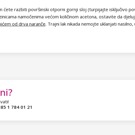
 ćete razbiti površinski otporni gornji sloj (turpijajte isključivo po
azinicama namočenima većom količinom acetona, ostavite da djelu
pićem od drva naranče
. Trajni lak nikada nemojte uklanjati nasil
ni?
vati!
85 1 784 01 21