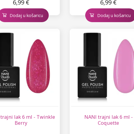
6,99 €
6,99 €
Dodaj u košaricu
Dodaj u košaricu
trajni lak 6 ml - Twinkle
NANI trajni lak 6 ml -
Berry
Coquette