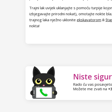
Kolekcija Chocolate Box
Trajni lak uvijek uklanjajte s pomoću turpije kojom
Kolekcija Romantic Sunset
izbjegavajte prirodni nokat), omotajte nokte bl
trajnog laka nježno uklonite
ekskavatorom
ili
šta
Kolekcija Paradise Dream
nokta!
Kolekcija Ocean Drive
Kolekcija Pure Beauty
Kolekcija Cupcake
Kolekcija Time to Warm Up
Niste sigur
Kolekcija Let It Snow!
Rado ću vas posavjeto
Možete me zvati na
+3
Kolekcija Heartbeat
Kolekcija Princess