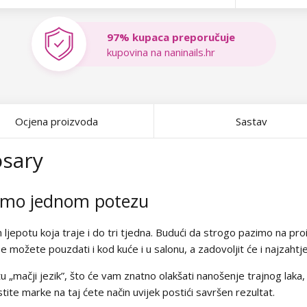
97% kupaca preporučuje
kupovina na naninails.hr
Ocjena proizvoda
Sastav
osary
samo jednom potezu
am ljepotu koja traje i do tri tjedna. Budući da strogo pazimo na pr
e možete pouzdati i kod kuće i u salonu, a zadovoljit će i najzahtj
u „mačji jezik”, što će vam znatno olakšati nanošenje trajnog laka,
tite marke na taj ćete način uvijek postići savršen rezultat.