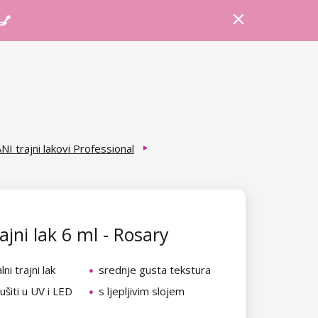
Prijava
Košarica
Savjeti
 💅
NI trajni lakovi Professional
ajni lak 6 ml - Rosary
ni trajni lak
srednje gusta tekstura
šiti u UV i LED
s ljepljivim slojem