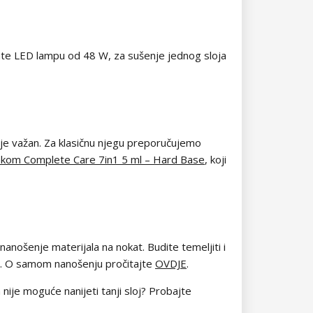
mate LED lampu od 48 W, za sušenje jednog sloja
o je važan. Za klasičnu njegu preporučujemo
lakom Complete Care 7in1 5 ml – Hard Base
, koji
nanošenje materijala na nokat. Budite temeljiti i
žom. O samom nanošenju pročitajte
OVDJE
.
a nije moguće nanijeti tanji sloj? Probajte