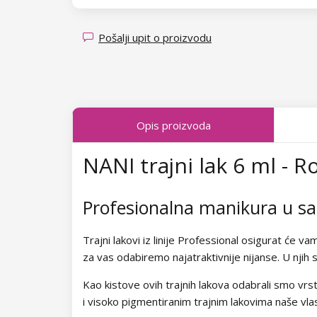
Kolekcija Transparent Sparkle
Kolekcija Fallen Leaves
Pošalji upit o proizvodu
Kolekcija Midnight Queen
Kolekcija Tropical Fiesta
Opis proizvoda
Kolekcija Charm Lady
NANI trajni lak 6 ml - R
Kolekcija Pearl Glaze
Kolekcija Shiny Star
Profesionalna manikura u 
Kolekcija Wild West
Trajni lakovi iz linije Professional osigurat će v
Kolekcija Summer Daze
za vas odabiremo najatraktivnije nijanse. U njih s
Kao kistove ovih trajnih lakova odabrali smo vrst
Kolekcija Barbie Girl
i visoko pigmentiranim trajnim lakovima naše vlas