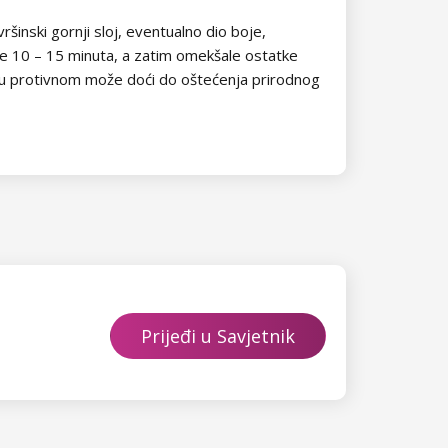
vršinski gornji sloj, eventualno dio boje,
je 10 – 15 minuta, a zatim omekšale ostatke
no, u protivnom može doći do oštećenja prirodnog
Prijeđi u Savjetnik