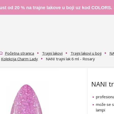
ust od 20 % na trajne lakove u boji uz kod COLORS.
Početna stranica
Trajni lakovi
Trajni lakovi u boji
NA
Kolekcija Charm Lady
NANI trajni lak 6 ml - Rosary
NANI tr
profesional
može se su
lampi