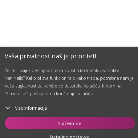
Vaša privatnost naš je prioritet!
Želite li uvijek bez ograničenja koristiti kozmetiku za nokte
NaniNails? Kako bi sve funkcioniralo kako treba, potrebna nam je
Vaša suglasnost za korištenje datoteka kolačića. Klikom na
"Slažem se", pristajete na korištenje kolačića.
Više informacija
Dodaj u košaricu
Slažem se
Detaljne postavke