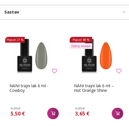
Sastav
Popust
21 %
Popust
48 %
Zadnji komadi
NANI trajni lak 6 ml -
NANI trajni lak 6 ml –
Cowboy
Hot Orange Shine
6,99 €
6,99 €
5,50 €
3,65 €