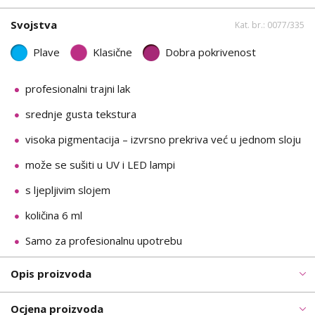
Svojstva
Kat. br.: 0077/335
Plave
Klasične
Dobra pokrivenost
profesionalni trajni lak
srednje gusta tekstura
visoka pigmentacija – izvrsno prekriva već u jednom sloju
može se sušiti u UV i LED lampi
s ljepljivim slojem
količina 6 ml
Samo za profesionalnu upotrebu
Opis proizvoda
Ocjena proizvoda