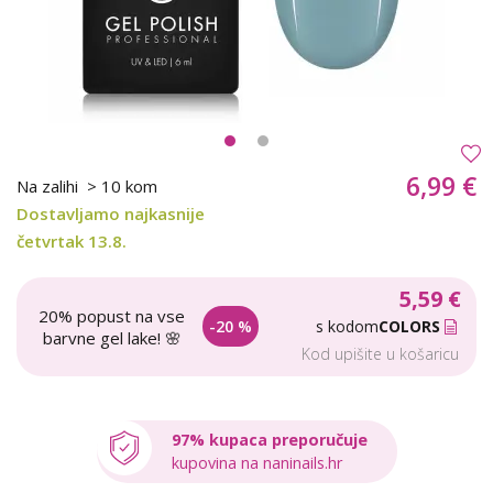
6,99 €
Na zalihi
> 10 kom
Dostavljamo najkasnije
četvrtak 13.8.
5,59 €
20% popust na vse
-20 %
s kodom
COLORS
barvne gel lake! 🌸
Kod upišite u košaricu
97% kupaca preporučuje
kupovina na naninails.hr