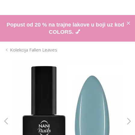
Popust od 20 % na trajne lakove u boji uz kod
COLORS. 💅
Kolekcija Fallen Leaves