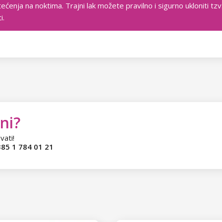
tećenja na noktima. Trajni lak možete pravilno i sigurno ukloniti t
i.
ni?
vati!
85 1 784 01 21