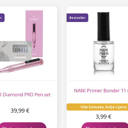
er
Bestseller
NANI Primer Bonder 11
 Diamond PRO Pen set
Više komada, bolja cijena
39,99 €
3,99 €