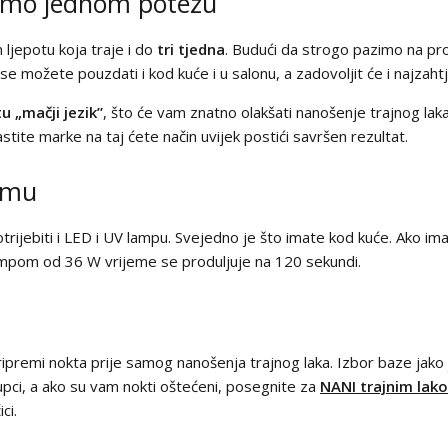
samo jednom potezu
m ljepotu koja traje i do
tri tjedna
. Budući da strogo pazimo na pro
 se možete pouzdati i kod kuće i u salonu, a zadovoljit će i najzaht
tu „mačji jezik”
, što će vam znatno olakšati nanošenje trajnog laka
stite marke na taj ćete način uvijek postići savršen rezultat.
čemu
trijebiti i LED i UV lampu. Svejedno je što imate kod kuće. Ako i
lampom od 36 W vrijeme se produljuje na 120 sekundi.
 pripremi nokta prije samog nanošenja trajnog laka. Izbor baze jak
i kupci, a ako su vam nokti oštećeni, posegnite za
NANI trajnim lak
ci.