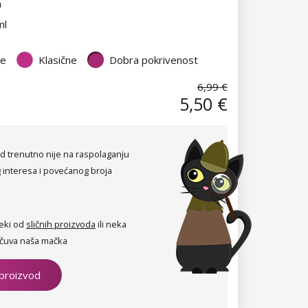
a
ml
te
Klasične
Dobra pokrivenost
6,99 €
5,50 €
d trenutno nije na raspolaganju
 interesa i povećanog broja
eki od
sličnih proizvoda
ili neka
čuva naša mačka
 proizvod