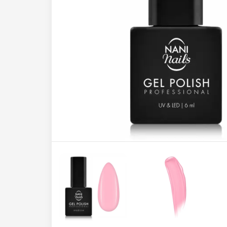
Hard Base Cover
Kolekcija Neon Vibes
Završni trajni lakovi
One Step trajni lakovi
Hard Base Cover 7in1
Kolekcija Glitter Flash
NANI trajni lakovi Professional
Extra strong Base Cover
Kolekcija Glow On
Kolekcija Stay Boo-tiful
Rubber Base Cover
Kolekcija Rebelious
Kolekcija Autumn Reverie
Polyakril Base Cover
Kolekcija Forest Echoes
Kolekcija Aloha Spritz
Kolekcija Seasonal Whispers
Kolekcija Floral Haze
Kolekcija Unicorn
Kolekcija Bare Beauty
Kolekcija Fairytale
Kolekcija Cat Eye Magic
Kolekcija Luminous Legends
Magneti za Cat Eye efekt
Kolekcija Spring Glow