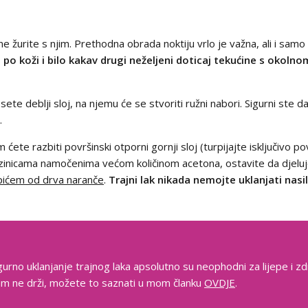
e žurite s njim. Prethodna obrada noktiju vrlo je važna, ali i samo 
a po koži i bilo kakav drugi neželjeni doticaj tekućine s okol
sete deblji sloj, na njemu će se stvoriti ružni nabori. Sigurni ste d
.
 ćete razbiti površinski otporni gornji sloj (turpijajte isključivo po
azinicama namočenima većom količinom acetona, ostavite da djelu
pićem od drva naranče
.
Trajni lak nikada nemojte uklanjati nas
gurno uklanjanje trajnog laka apsolutno su neophodni za lijepe i zd
 vam ne drži, možete to saznati u mom članku
OVDJE
.