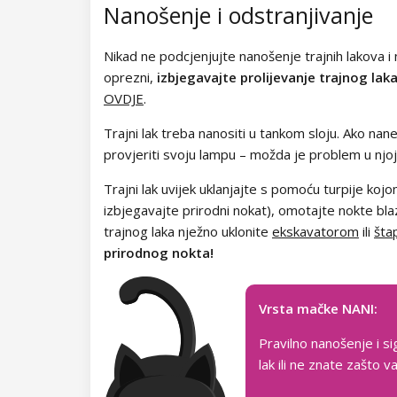
Kolekcija Chocolate Box
Nanošenje i odstranjivanje
Kolekcija Romantic Sunset
Nikad ne podcjenjujte nanošenje trajnih lakova i n
oprezni,
izbjegavajte prolijevanje trajnog lak
Kolekcija Paradise Dream
OVDJE
.
Kolekcija Ocean Drive
Trajni lak treba nanositi u tankom sloju. Ako nane
provjeriti svoju lampu – možda je problem u njoj
Kolekcija Pure Beauty
Trajni lak uvijek uklanjajte s pomoću turpije kojom
Kolekcija Cupcake
izbjegavajte prirodni nokat), omotajte nokte bl
trajnog laka nježno uklonite
ekskavatorom
ili
šta
Kolekcija Time to Warm Up
prirodnog nokta!
Kolekcija Let It Snow!
Vrsta mačke NANI:
Kolekcija Heartbeat
Pravilno nanošenje i si
Kolekcija Princess
lak ili ne znate zašto