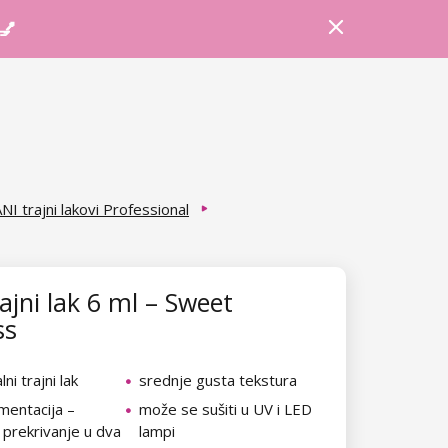
Prijava
Košarica
Savjeti
 💅
NI trajni lakovi Professional
ajni lak 6 ml – Sweet
ss
ni trajni lak
srednje gusta tekstura
mentacija –
može se sušiti u UV i LED
 prekrivanje u dva
lampi