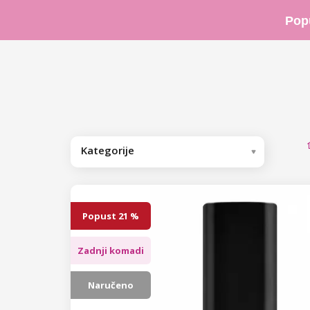
Pop
Kategorije
Preporučujemo
Trajni lakovi
Popust
21 %
Bazni/završni trajni lakovi
Zadnji komadi
Bazni trajni lakovi
Trajni lakovi u boji
Naručeno
Cover Base trajni lakovi
NANI trajni lakovi Premium