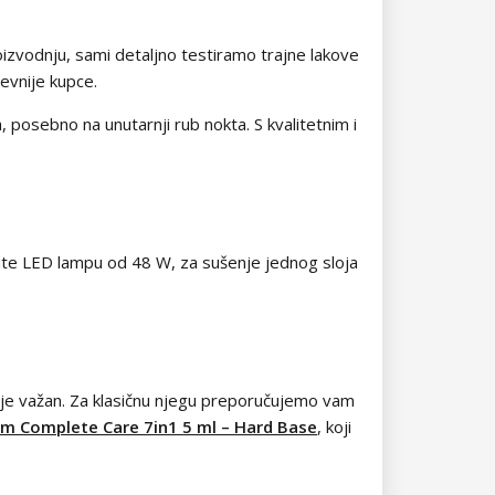
izvodnju, sami detaljno testiramo trajne lakove
jevnije kupce.
, posebno na unutarnji rub nokta. S kvalitetnim i
mate LED lampu od 48 W, za sušenje jednog sloja
o je važan. Za klasičnu njegu preporučujemo vam
om Complete Care 7in1 5 ml – Hard Base
, koji