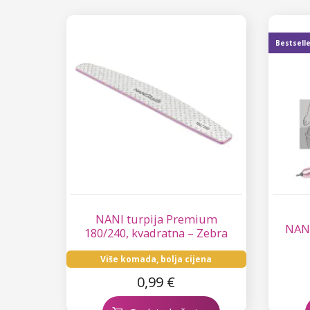
tipse
Škarice i kliješta za manikuru
Turpije, polirne turpije i polirni
Dezinfekcija
Njegujuća ulja
3D ukrašavanje noktiju
Dekorativna i kozmetika za tijelo
Ostale freze a nastavci
Gel tipse
blokovi
Bestsell
Podloge za manikuru
Cleaneri - odmašćivači za nokte
Baby Boomer Airbrush
Kozmetički setovi
Depilacija
Turpije
Pomagala za ukrašavanje
Šabloni za nokte
Pribor za njegu kožice oko noktiju
Čistači kistova
Zimski i božićni motivi
Njega ruku
Grijači za vosak
Trepavice i obrve
Zebre Premium
Polirni blokovi
Kistovi za modeliranje noktiju
Ljepila za nokte
Pigmenti za nokte
Njega nogu
Voskovi i paste za depilaciju
Regenerirajuće ulje za trepavice i
Poklon kartice
Jednokratne turpije
Turpije za poliranje
Setovi kistova
Poklon kartice
obrve
Silver Mirror
Liquidi za akril / Tekućine za akril
Glitter ukrasi
Njega tijela
Ulja za depilaciju
Staklene turpije
Kistovi za akril
Uzorci i stalci
Produljivanje trepavica
Aurora
Fairy
Primeri
Metoda štampanja na noktima
Parafinski tretman
Pribor za depilaciju
Turpije za stopala
Kistovi za gel
Ekstenzijama trepavica
Ostala pomagala
Bojenje trepavica i obrva
Electric Effect
Galaxy Glitters
Pribor za metodu štampanja na
Sredstva za uklanjanje lakova /
Pigmenti u boji
Njega kože lica
NANI turpija Premium
Druge turpije
Silk
Kistovi za prašinu
Ljepila za trepavice
Boje za trepavice i obrve
Škarice i kliješta za manikuru
noktima
Odstranjivači laka
NANI
180/240, kvadratna – Zebra
Unicorn Vibe
Glitter Queen
Nakit za nokte
P.Shine
Easy Fan
Kistovi za nail art
Lakovi za štampanje
Primer
Setovi za trepavice i obrve
Jednokratne turpije
Specijalne otopine
Više komada, bolja cijena
Chromatic Flakes
Neon Dust
Klaseri i setovi za ukrašavanje
Toaletne vode
0,99 €
Flexy
Šabloni za ukrašavanje
Gel Remover
Njega trepavica i obrva
Pinceta
Chromatic Beetle
Shimmering Rainbow
Kamenčići
Balzami za usne