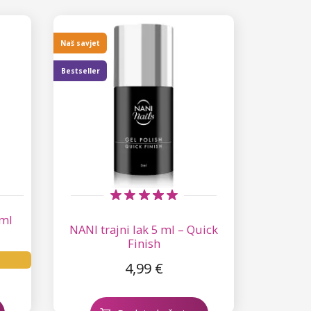
Naš savjet
Bestseller
 ml
NANI trajni lak 5 ml – Quick
Finish
4,99 €