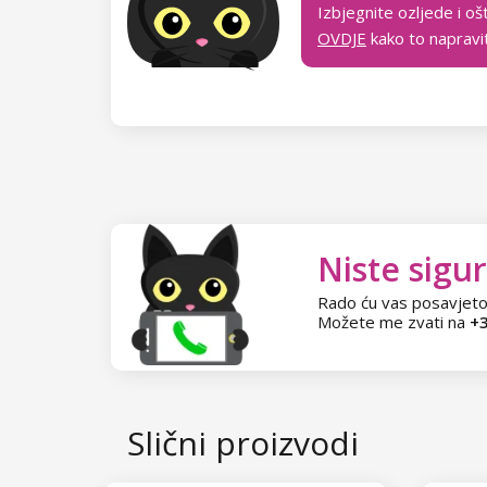
NANI trajni lakovi Amazing Line
Izbjegnite ozljede i oš
OVDJE
kako to napravit
Kolekcija Autumn Breeze
NANI trajni lakovi Simply Pure
Kolekcija Retro Chic
Kolekcija Brownie
NeoNail trajni lakovi Collection
Kolekcija Royal Charm
Kolekcija Time to Shine
Trajni lakovi za poseban nail art
Kolekcija Emerald Woods
Kolekcija Garden of Serenity
Lakovi za nokte
Kolekcija Flirt Fever
Kolekcija Morning Muse
Lakovi u boji
Niste sigur
UV gelovi
Kolekcija Bare Harmony
Rado ću vas posavjeto
Lakovi za nokte - Classic
Dječji lakovi
UV gelovi u boji
Akrilni sustav
Možete me zvati na
+3
Kolekcija Candy Land
Lakovi za nokte - Super Shine
NANI UV gely Professional
Lakovi za ukrašavanje
Završni UV gelovi
Akrigel
Polyakrili
Kolekcija Sea Tide
Kolekcija Glamour Twinkle
Blooming Beauty
NANI UV gelovi Amazing
Nadlak i podlak
Gradivni UV gelovi
Akrilni puder
Polyakrili
Polygelovi
Slični proizvodi
Kolekcija Poolside Party
Kolekcija Frosty Day
Kolekcija Neon Vibe
Bijeli UV gelovi za francusku
AI Builder Gel
Prekrivajući Cover UV gelovi
Akrilni puder u boji
Pribor za polyakril
Polygelovi
Setovi za modeliranje noktiju
manikuru