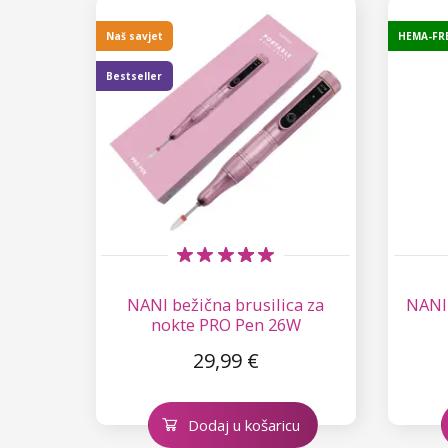
Kolekcija Just Romance
Kolekcija Lovely Provance
Kolekcija Pastel
Champion Line
Podlak UV gelovi
Učvršćivači i posude
Pribor za polygel
Tematski setovi
Lampe za nokte
UV gelovi za ukrašavanje
Naš savjet
HEMA-FR
Kolekcija Sea World
Kolekcija Autumn Nudes
Kolekcija Fruity Shine
Perfect Line
Početni setovi za nokte
Brusilice za modeliranje noktiju
Bestseller
Kolekcija Shake It Up
Kolekcija Be Hippie
Kolekcija Gloomy Shimmer
Classic Line
Setovi za modeliranje akrilom
Brusilice za nokte
Uređaji za modeliranje
Kolekcija West Coast
Kolekcija Hello Summer
Kolekcija Summer Feel
Fiber Gel
Setovi za modeliranje trajnim
Freze za nokte i nastavci
Kozmetičke lampe
Kozmetički koferi
lakom
Kolekcija Autumn Kiss
Kolekcija Naked
Brusni valjci i kapice
Usisavači prašine
Oprema i dodaci
Setovi za modeliranje gelom
Kolekcija Forest Dream
Kolekcija Dark Mind
Nastavci za frezu od volfram
Sterilizatori i sredstva za čišćenje
Spremnici i dispenzeri
Umjetni nokti/tipse i šabloni
Setovi za modeliranje polygelom
čelika
Kolekcija Natural Beauty
Giljotine
Dual Forms
Umjetni ljepljivi nokti
NANI bežična brusilica za
NANI 
Setovi za modeliranje od
Dijamantne freze
nokte PRO Pen 26W
Kolekcija Night Beat
polyakrila
Higijenska pomagala
Francuske tipse
Umjetni ljepljivi nokti - Press On
Pomoćne tekućine
Karbidne freze
29,99 €
Kolekcija Party Animal
Manikura
Mliječne tipse
Gel naljepnice - Gel Stickers
Pomagala za uklanjanje trajnog laka
Regeneracija i njega noktiju
Keramičke freze
Kolekcija Glitter Flash
Dodaj u košaricu
Posude za manikuru
Pedikura
Transparentne tipse / Prozirne
Acetoni
Njegujući lakovi i kondicioneri
Ukrašavanje noktiju i Nail Art
Setovi freza