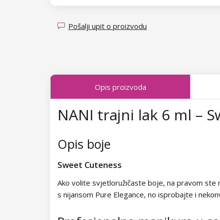
Kolekcija Transparent Sparkle
Kolekcija Fallen Leaves
Pošalji upit o proizvodu
Kolekcija Midnight Queen
Kolekcija Tropical Fiesta
Opis proizvoda
Kolekcija Charm Lady
NANI trajni lak 6 ml – 
Kolekcija Pearl Glaze
Kolekcija Shiny Star
Opis boje
Kolekcija Wild West
Sweet Cuteness
Kolekcija Summer Daze
Ako volite svjetloružičaste boje, na pravom ste mj
s nijansom Pure Elegance, no isprobajte i nekon
Kolekcija Barbie Girl