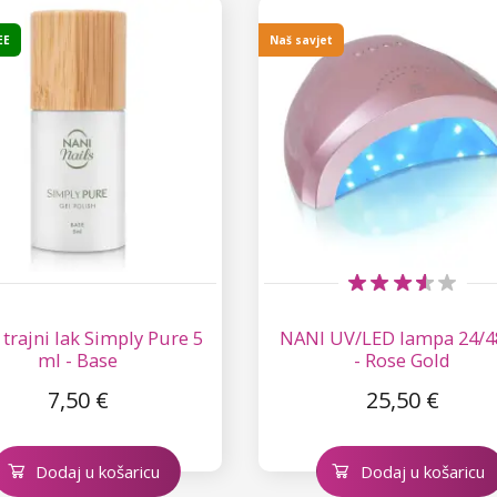
EE
Naš savjet
trajni lak Simply Pure 5
NANI UV/LED lampa 24/4
ml - Base
- Rose Gold
7,50 €
25,50 €
Dodaj u košaricu
Dodaj u košaricu