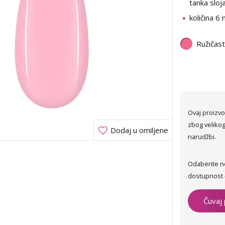
tanka sloj
količina 6 
Ružičas
Ovaj proizvo
zbog velikog
Dodaj u omiljene
narudžbi.
Odaberite n
dostupnost 
Čuvaj