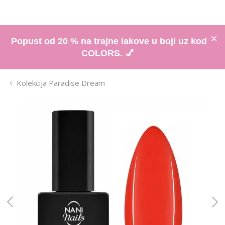
Popust od 20 % na trajne lakove u boji uz kod
COLORS. 💅
Kolekcija Paradise Dream