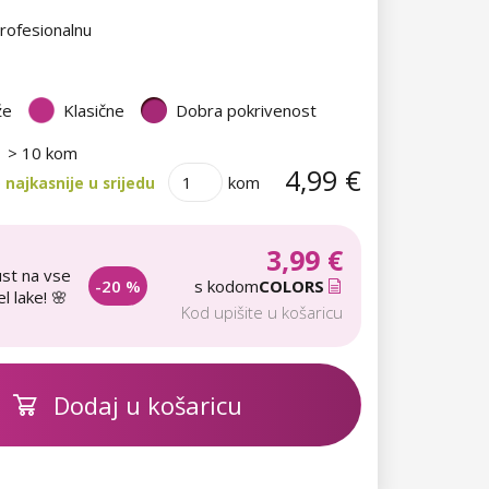
rofesionalnu
že
Klasične
Dobra pokrivenost
> 10 kom
4,99 €
kom
najkasnije u srijedu
3,99 €
st na vse
-20 %
s kodom
COLORS
l lake! 🌸
Kod upišite u košaricu
Dodaj u košaricu