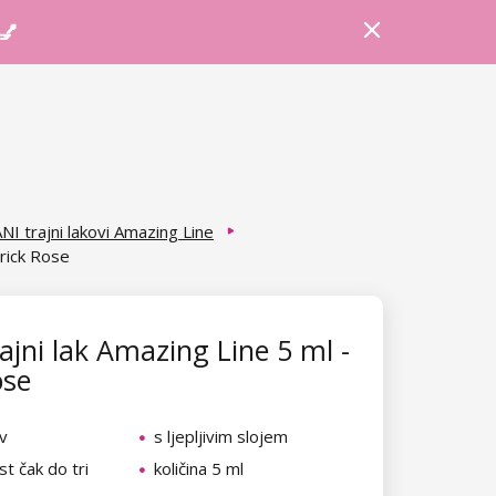
Prijava
Košarica
Savjeti
 💅
NI trajni lakovi Amazing Line
Brick Rose
ajni lak Amazing Line 5 ml -
ose
v
s ljepljivim slojem
t čak do tri
količina 5 ml