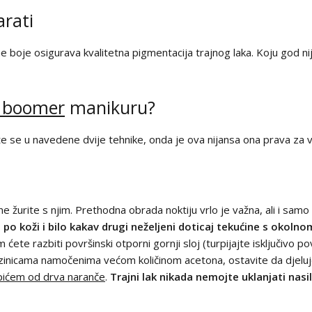
arati
žajne boje osigurava kvalitetna pigmentacija trajnog laka. Koju god 
 boomer
manikuru?
te se u navedene dvije tehnike, onda je ova nijansa ona prava za vas!
e žurite s njim. Prethodna obrada noktiju vrlo je važna, ali i samo 
a po koži i bilo kakav drugi neželjeni doticaj tekućine s okol
 ćete razbiti površinski otporni gornji sloj (turpijajte isključivo po
azinicama namočenima većom količinom acetona, ostavite da djelu
pićem od drva naranče
.
Trajni lak nikada nemojte uklanjati nas