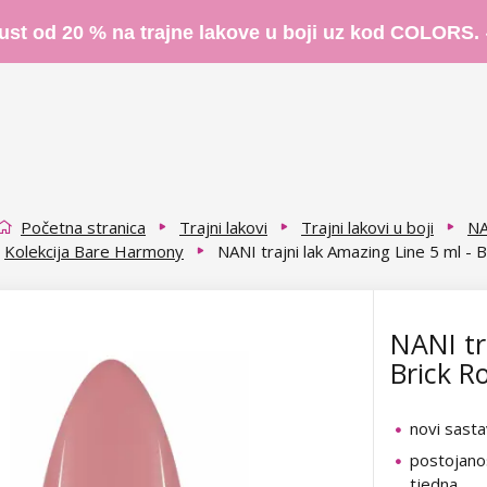
ust od 20 % na trajne lakove u boji uz kod COLORS.
Početna stranica
Trajni lakovi
Trajni lakovi u boji
NA
Kolekcija Bare Harmony
NANI trajni lak Amazing Line 5 ml - 
NANI tr
Brick R
novi sasta
postojanos
tjedna