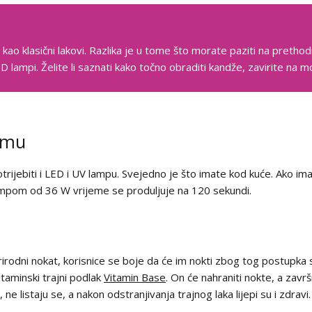
 kao klasični lakovi. Razlika je u tome što morate paziti na pretho
ED lampi. Želite li saznati kako točno obraditi kandže, zavirite na 
čemu
trijebiti i LED i UV lampu. Svejedno je što imate kod kuće. Ako i
lampom od 36 W vrijeme se produljuje na 120 sekundi.
prirodni nokat, korisnice se boje da će im nokti zbog tog postupka 
vitaminski trajni podlak
Vitamin Base
. On će nahraniti nokte, a završ
 ne listaju se, a nakon odstranjivanja trajnog laka lijepi su i zdravi.