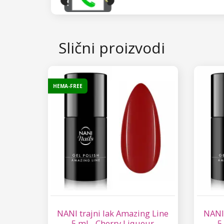
Slični proizvodi
HEMA-FREE
NANI trajni lak Amazing Line
NANI 
5 ml - Cherry Liqueur
5