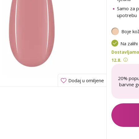
Samo za p
upotrebu
Boje ko
Na zalihi
Dostavljamo 
12.8.
20% popu
Dodaj u omiljene
barvne ge