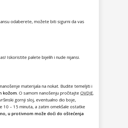
nijansu odaberete, možete biti sigurni da vas
 Iskoristite palete bijelih i nude nijansi.
nanošenje materijala na nokat. Budite temeljiti i
nom kožom
. O samom nanošenju pročitajte
OVDJE
.
vršinski gornji sloj, eventualno dio boje,
je 10 – 15 minuta, a zatim omekšale ostatke
ilno, u protivnom može doći do oštećenja