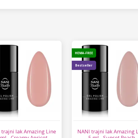
HEMA-FREE
Bestseller
trajni lak Amazing Line
NANI trajni lak Amazing 
 ml - Creamy Apricot
5 ml - Sunset Peach