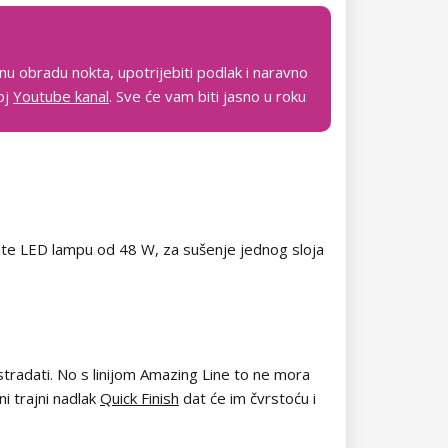
dnu obradu nokta, upotrijebiti podlak i naravno
moj
Youtube kanal
. Sve će vam biti jasno u roku
mate LED lampu od 48 W, za sušenje jednog sloja
stradati. No s linijom Amazing Line to ne mora
ni trajni nadlak
Quick Finish
dat će im čvrstoću i