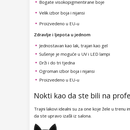
Kolekcija Easter Egg
Kolekcija Night Beat
Bogate visokopigmentirane boje
Velik izbor boja i nijansi
Kolekcija Lovely Kiss
Kolekcija Party Animal
Proizvedeno u EU-u
Kolekcija Magic Winter
Kolekcija Glitter Flash
Zdravlje i ljepota u jednom
Kolekcija Old Passion
NANI trajni lakovi Simply Pure
Jednostavan kao lak, trajan kao gel
Kolekcija Rainbow Tones
Kolekcija Brownie
NeoNail trajni lakovi Collection
Sušenje je moguće u UV i LED lampi
Drži i do tri tjedna
Kolekcija Beach Party
Kolekcija Time to Shine
Trajni lakovi za poseban nail art
Ogroman izbor boja i nijansi
Kolekcija Pure Elegance
Kolekcija Garden of Serenity
Proizvedeno u EU-u
Lakovi za nokte
Kolekcija Pastel Candy
Kolekcija Morning Muse
Nokti kao da ste bili na prof
Lakovi u boji
UV gelovi
Kolekcija New York City
Lakovi za nokte - Classic
Dječji lakovi
UV gelovi u boji
Akrilni sustav
Trajni lakovi idealni su za one koje žele u trenu 
da ste upravo izašli iz salona.
Kolekcija Army Lady
Lakovi za nokte - Super Shine
NANI UV gely Professional
Lakovi za ukrašavanje
Završni UV gelovi
Akrigel
Polyakrili