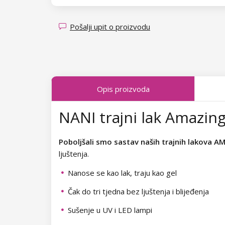
Kolekcija Transparent Sparkle
Kolekcija Candy Land
Kolekcija Fallen Leaves
Kolekcija Sea Tide
Pošalji upit o proizvodu
Kolekcija Midnight Queen
Kolekcija Poolside Party
Kolekcija Tropical Fiesta
Kolekcija Just Romance
Opis proizvoda
Kolekcija Charm Lady
Kolekcija Sea World
NANI trajni lak Amazing
Kolekcija Pearl Glaze
Kolekcija Shake It Up
Kolekcija Shiny Star
Kolekcija West Coast
Poboljšali smo sastav naših trajnih lakova A
ljuštenja.
Kolekcija Wild West
Kolekcija Autumn Kiss
Nanose se kao lak, traju kao gel
Kolekcija Summer Daze
Kolekcija Forest Dream
Čak do tri tjedna bez ljuštenja i blijeđenja
Kolekcija Barbie Girl
Kolekcija Natural Beauty
Sušenje u UV i LED lampi