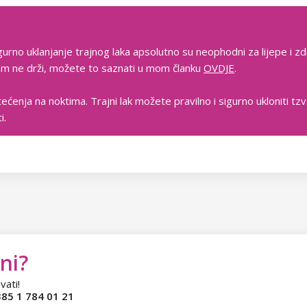
gurno uklanjanje trajnog laka apsolutno su neophodni za lijepe i zd
 vam ne drži, možete to saznati u mom članku
OVDJE
.
tećenja na noktima. Trajni lak možete pravilno i sigurno ukloniti t
i.
ni?
vati!
85 1 784 01 21