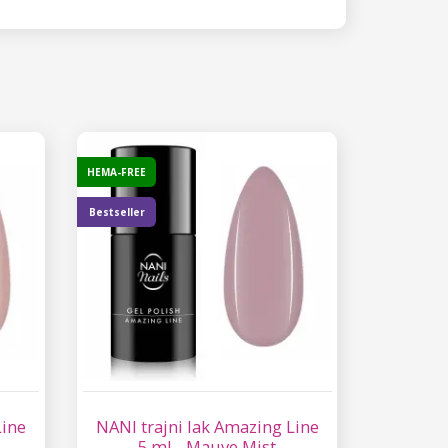
HEMA-FREE
Bestseller
Line
NANI trajni lak Amazing Line
5 ml - Mauve Mist