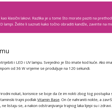
 kao klasični lakovi. Razlika je u tome što morate paziti na pretho
ED lampi. Želite li saznati kako točno obraditi kandže, zavirite na 
čemu
trijebiti i LED i UV lampu. Svejedno je što imate kod kuće. Ako i
lampom od 36 W vrijeme se produljuje na 120 sekundi.
prirodni nokat, korisnice se boje da će im nokti zbog tog postupka 
vitaminski trajni podlak
Vitamin Base
. On će nahraniti nokte, a završ
 ne listaju se, a nakon odstranjivanja trajnog laka lijepi su i zdravi.