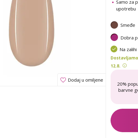
Samo za p
upotrebu
Smeđe
Dobra p
Na zalihi
Dostavljamo 
12.8.
Dodaj u omiljene
20% popu
barvne ge