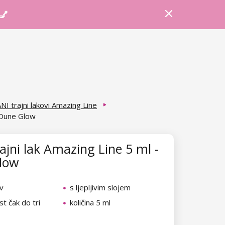
Prijava
Košarica
Savjeti
 💅
NI trajni lakovi Amazing Line
- Dune Glow
ajni lak Amazing Line 5 ml -
low
v
s ljepljivim slojem
t čak do tri
količina 5 ml