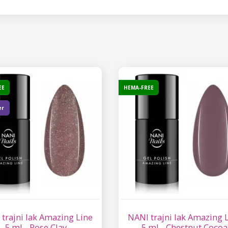
EE
HEMA-FREE
er
trajni lak Amazing Line
NANI trajni lak Amazing 
5 ml - Rose Clay
5 ml - Chestnut Cocoa