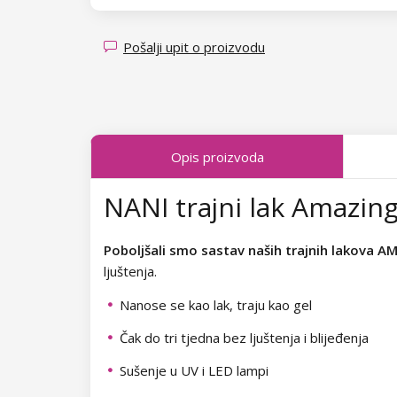
Kolekcija Transparent Sparkle
Kolekcija Candy Land
Kolekcija Fallen Leaves
Kolekcija Sea Tide
Pošalji upit o proizvodu
Kolekcija Midnight Queen
Kolekcija Poolside Party
Kolekcija Tropical Fiesta
Kolekcija Just Romance
Opis proizvoda
Kolekcija Charm Lady
Kolekcija Sea World
NANI trajni lak Amazin
Kolekcija Pearl Glaze
Kolekcija Shake It Up
Kolekcija Shiny Star
Kolekcija West Coast
Poboljšali smo sastav naših trajnih lakova A
ljuštenja.
Kolekcija Wild West
Kolekcija Autumn Kiss
Nanose se kao lak, traju kao gel
Kolekcija Summer Daze
Kolekcija Forest Dream
Čak do tri tjedna bez ljuštenja i blijeđenja
Kolekcija Barbie Girl
Kolekcija Natural Beauty
Sušenje u UV i LED lampi