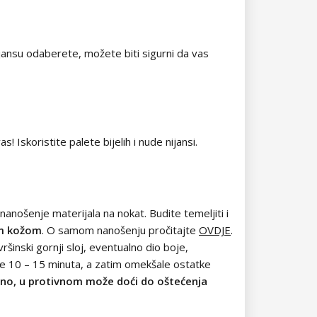
nijansu odaberete, možete biti sigurni da vas
 Iskoristite palete bijelih i nude nijansi.
nanošenje materijala na nokat. Budite temeljiti i
nom kožom
. O samom nanošenju pročitajte
OVDJE
.
vršinski gornji sloj, eventualno dio boje,
je 10 – 15 minuta, a zatim omekšale ostatke
ilno, u protivnom može doći do oštećenja