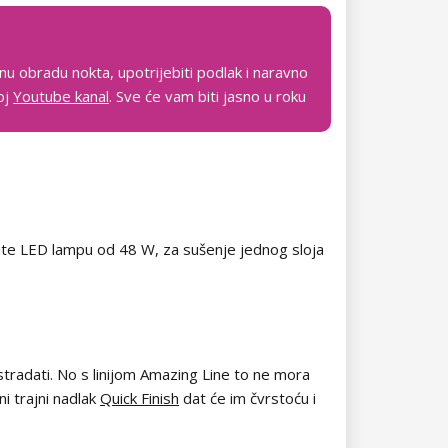
dnu obradu nokta, upotrijebiti podlak i naravno
moj
Youtube kanal
. Sve će vam biti jasno u roku
mate LED lampu od 48 W, za sušenje jednog sloja
stradati. No s linijom Amazing Line to ne mora
ni trajni nadlak
Quick Finish
dat će im čvrstoću i