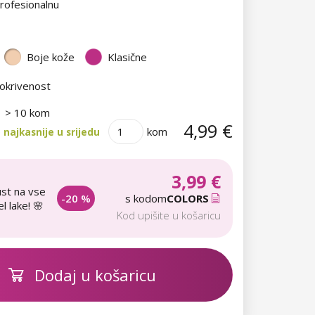
rofesionalnu
Boje kože
Klasične
okrivenost
> 10 kom
4,99 €
kom
najkasnije u srijedu
3,99 €
st na vse
-20 %
s kodom
COLORS
l lake! 🌸
Kod upišite u košaricu
Dodaj u košaricu