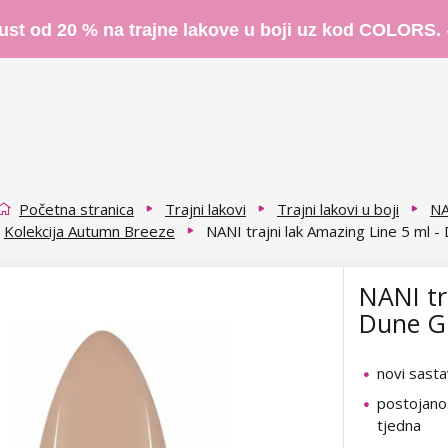
ust od 20 % na trajne lakove u boji uz kod COLORS.
Početna stranica
Trajni lakovi
Trajni lakovi u boji
NA
Kolekcija Autumn Breeze
NANI trajni lak Amazing Line 5 ml 
NANI tr
Dune G
novi sasta
postojanos
tjedna