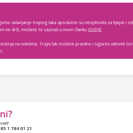
gurno uklanjanje trajnog laka apsolutno su neophodni za lijepe i zd
 vam ne drži, možete to saznati u mom članku
OVDJE
.
tećenja na noktima. Trajni lak možete pravilno i sigurno ukloniti t
i.
ni?
vati!
85 1 784 01 21