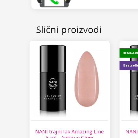
Slični proizvodi
HEMA-FR
Bestsell
NANI trajni lak Amazing Line
NANI 
5 ml - Antique Glow