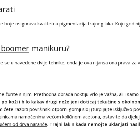
arati
žajne boje osigurava kvalitetna pigmentacija trajnog laka. Koju god 
 boomer
manikuru?
te se u navedene dvije tehnike, onda je ova nijansa ona prava za vas!
e žurite s njim. Prethodna obrada noktiju vrlo je važna, ali i samo 
a po koži i bilo kakav drugi neželjeni doticaj tekućine s okol
 ćete razbiti površinski otporni gornji sloj (turpijajte isključivo po
azinicama namočenima većom količinom acetona, ostavite da djelu
pićem od drva naranče
.
Trajni lak nikada nemojte uklanjati nas