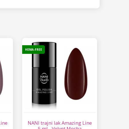
HEMA-FREE
Line
NANI trajni lak Amazing Line
5 ml - Velvet Mocha