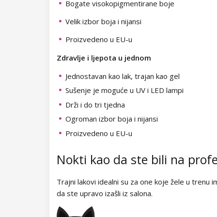
Kolekcija Easter Egg
Kolekcija Night Beat
Bogate visokopigmentirane boje
Velik izbor boja i nijansi
Kolekcija Lovely Kiss
Kolekcija Party Animal
Proizvedeno u EU-u
Kolekcija Magic Winter
Kolekcija Glitter Flash
Zdravlje i ljepota u jednom
Kolekcija Old Passion
NANI trajni lakovi Simply Pure
Jednostavan kao lak, trajan kao gel
Kolekcija Rainbow Tones
Kolekcija Brownie
NeoNail trajni lakovi Collection
Sušenje je moguće u UV i LED lampi
Drži i do tri tjedna
Kolekcija Beach Party
Kolekcija Time to Shine
Trajni lakovi za poseban nail art
Ogroman izbor boja i nijansi
Kolekcija Pure Elegance
Kolekcija Garden of Serenity
Proizvedeno u EU-u
Lakovi za nokte
Kolekcija Pastel Candy
Kolekcija Morning Muse
Nokti kao da ste bili na prof
Lakovi u boji
UV gelovi
Kolekcija New York City
Lakovi za nokte - Classic
Dječji lakovi
UV gelovi u boji
Akrilni sustav
Trajni lakovi idealni su za one koje žele u trenu 
da ste upravo izašli iz salona.
Kolekcija Army Lady
Lakovi za nokte - Super Shine
NANI UV gely Professional
Lakovi za ukrašavanje
Završni UV gelovi
Akrigel
Polyakrili