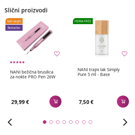
Slični proizvodi
Naš savjet
HEMA-FREE
Bestseller
NANI trajni lak Simply
NANI bežična brusilica
Pure 5 ml - Base
za nokte PRO Pen 26W
29,99 €
7,50 €