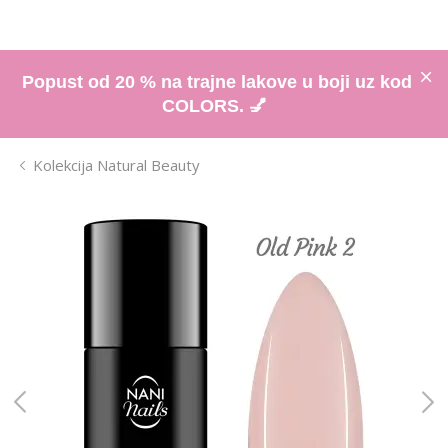
Popust od 20 % na trajne lakove u boji uz kod
COLORS. 💅
Kolekcija Natural Beauty