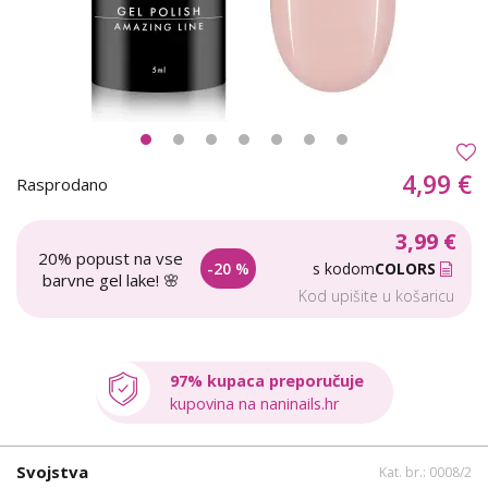
4,99 €
Rasprodano
3,99 €
20% popust na vse
-20 %
s kodom
COLORS
barvne gel lake! 🌸
Kod upišite u košaricu
97% kupaca preporučuje
kupovina na naninails.hr
Svojstva
Kat. br.: 0008/2