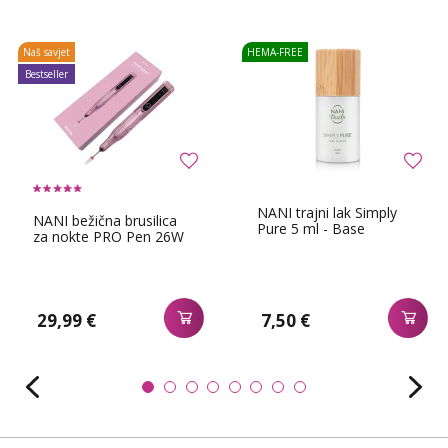
Naš savjet
HEMA-FREE
Bestseller
NANI trajni lak Simply
NANI bežična brusilica
Pure 5 ml - Base
za nokte PRO Pen 26W
29,99 €
7,50 €