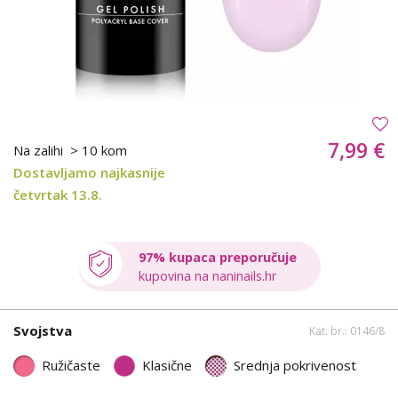
7,99 €
Na zalihi
> 10 kom
Dostavljamo najkasnije
četvrtak 13.8.
97% kupaca preporučuje
kupovina na naninails.hr
Svojstva
Kat. br.: 0146/8
Ružičaste
Klasične
Srednja pokrivenost