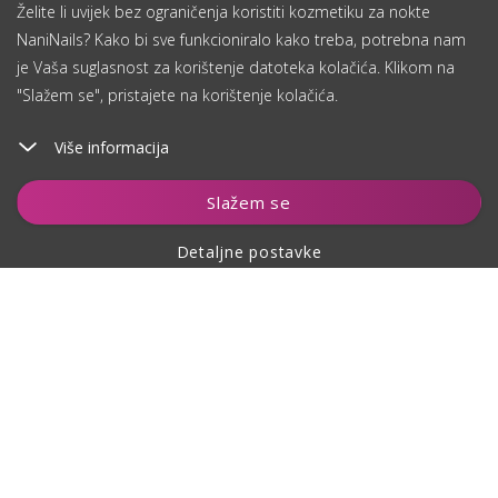
Želite li uvijek bez ograničenja koristiti kozmetiku za nokte
NaniNails? Kako bi sve funkcioniralo kako treba, potrebna nam
je Vaša suglasnost za korištenje datoteka kolačića. Klikom na
"Slažem se", pristajete na korištenje kolačića.
Više informacija
Dodaj u košaricu
Slažem se
Detaljne postavke