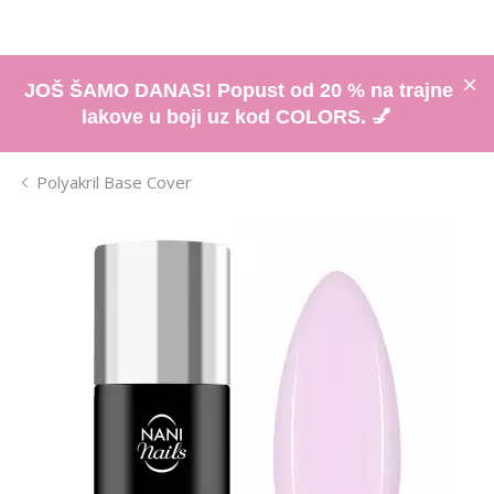
JOŠ ŠAMO DANAS! Popust od 20 % na trajne
lakove u boji uz kod COLORS. 💅
Polyakril Base Cover