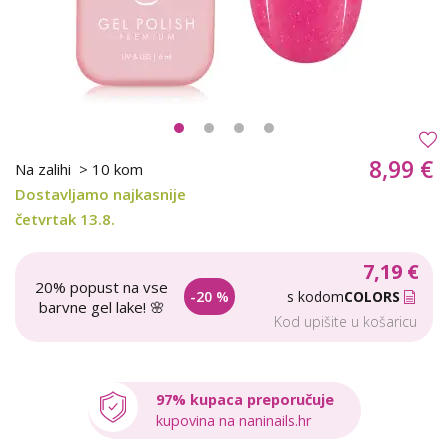
8,99 €
Na zalihi
> 10 kom
Dostavljamo najkasnije
četvrtak 13.8.
7,19 €
20% popust na vse
-20 %
s kodom
COLORS
barvne gel lake! 🌸
Kod upišite u košaricu
97% kupaca preporučuje
kupovina na naninails.hr