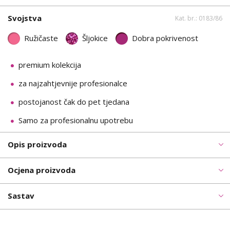
Svojstva
Kat. br.: 0183/86
Ružičaste
Šljokice
Dobra pokrivenost
premium kolekcija
za najzahtjevnije profesionalce
postojanost čak do pet tjedana
Samo za profesionalnu upotrebu
Opis proizvoda
Ocjena proizvoda
Sastav