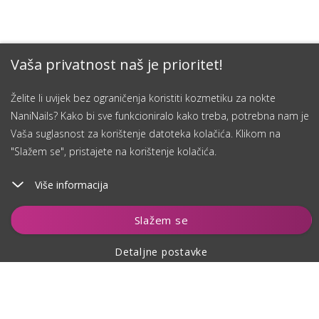
Vaša privatnost naš je prioritet!
Želite li uvijek bez ograničenja koristiti kozmetiku za nokte
NaniNails? Kako bi sve funkcioniralo kako treba, potrebna nam je
Vaša suglasnost za korištenje datoteka kolačića. Klikom na
"Slažem se", pristajete na korištenje kolačića.
Više informacija
Dodaj u košaricu
Slažem se
Detaljne postavke