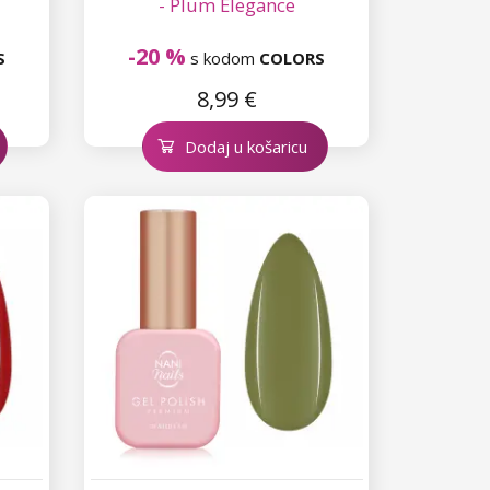
- Plum Elegance
-20 %
S
s kodom
COLORS
8,99 €
Dodaj u košaricu