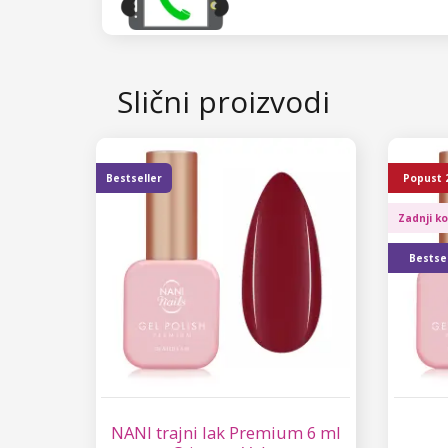
Slični proizvodi
Bestseller
Popust
Zadnji k
Bestsel
NANI trajni lak Premium 6 ml