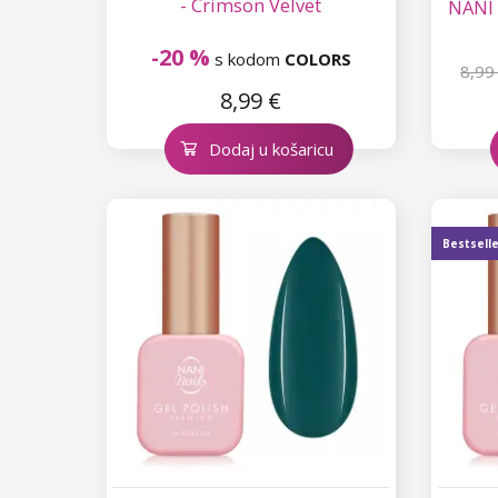
- Crimson Velvet
NANI 
-20 %
s kodom
COLORS
8,99
8,99 €
Dodaj u košaricu
Bestsell