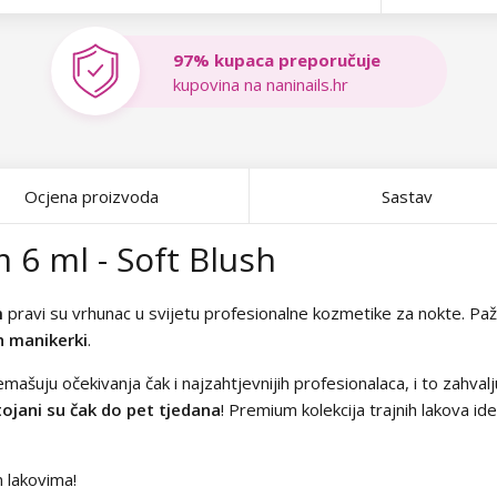
97% kupaca preporučuje
kupovina na naninails.hr
Ocjena proizvoda
Sastav
 6 ml - Soft Blush
m
pravi su vrhunac u svijetu profesionalne kozmetike za nokte. Pažlji
h manikerki
.
emašuju očekivanja čak i najzahtjevnijih profesionalaca, i to zahvalj
ojani su čak do pet tjedana
! Premium kolekcija trajnih lakova id
m lakovima!