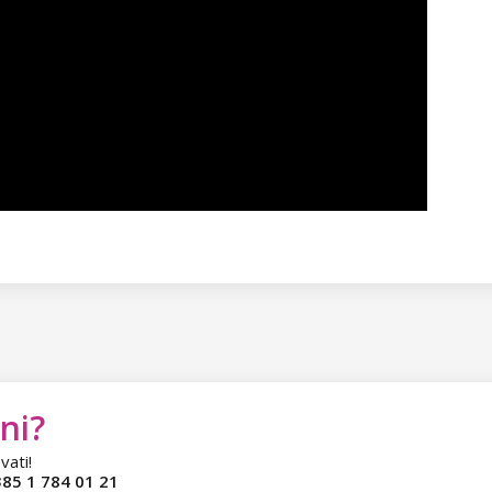
ni?
vati!
85 1 784 01 21