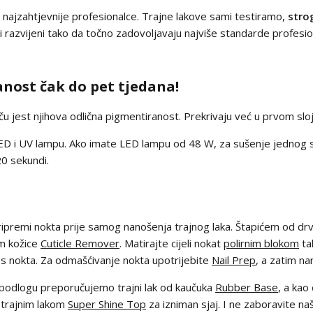
 za najzahtjevnije profesionalce. Trajne lakove sami testiramo,
stro
i i razvijeni tako da točno zadovoljavaju najviše standarde profesion
nost čak do pet tjedana!
ču jest njihova odlična pigmentiranost. Prekrivaju već u prvom slo
ED i UV lampu. Ako imate LED lampu od 48 W, za sušenje jednog sl
0 sekundi.
 pripremi nokta prije samog nanošenja trajnog laka. Štapićem od drv
m kožice
Cuticle Remover
. Matirajte cijeli nokat
polirnim blokom
tak
ka s nokta. Za odmašćivanje nokta upotrijebite
Nail Prep
, a zatim n
u podlogu preporučujemo trajni lak od kaučuka
Rubber Base
, a kao
e trajnim lakom
Super Shine Top
za izniman sjaj. I ne zaboravite n