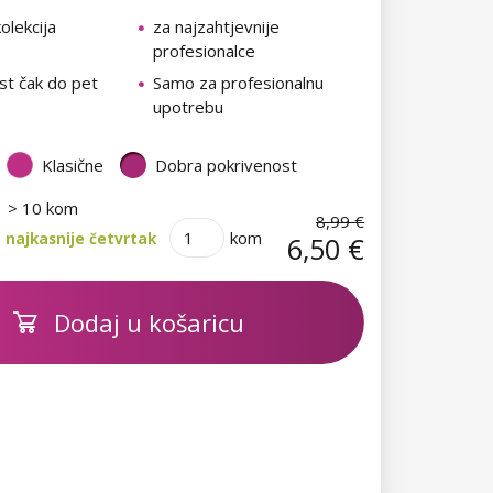
olekcija
za najzahtjevnije
profesionalce
st čak do pet
Samo za profesionalnu
upotrebu
Klasične
Dobra pokrivenost
> 10 kom
8,99 €
kom
 najkasnije četvrtak
6,50 €
Dodaj u košaricu