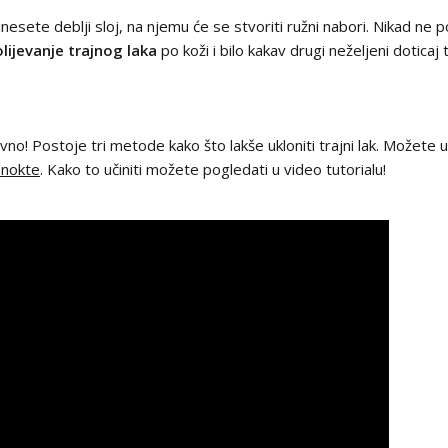
anesete deblji sloj, na njemu će se stvoriti ružni nabori. Nikad ne p
lijevanje trajnog laka
po koži i bilo kakav drugi neželjeni dotica
avno! Postoje tri metode kako što lakše ukloniti trajni lak. Možete 
a nokte
. Kako to učiniti možete pogledati u video tutorialu!