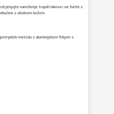
odcjenjujte nanošenje trajnih lakova i ne žurite s
j tekućine s okolnom kožom.
upotrijebiti metodu s aluminijskom folijom s