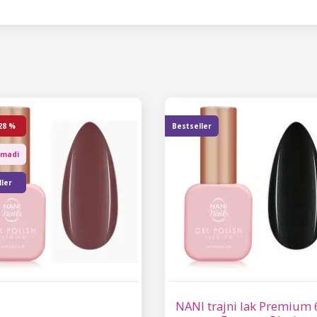
28 %
Bestseller
omadi
ler
NANI trajni lak Premium 