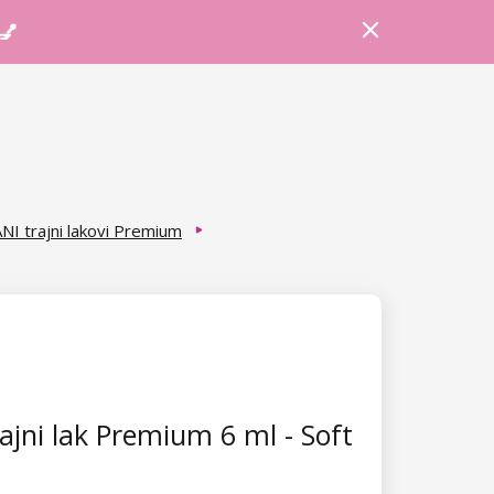
Prijava
Košarica
Savjeti
 💅
NI trajni lakovi Premium
ajni lak Premium 6 ml - Soft