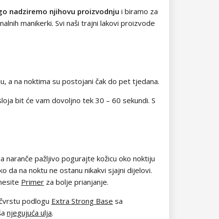
go nadziremo njihovu proizvodnju
i biramo za
alnih manikerki. Svi naši trajni lakovi proizvode
ju, a na noktima su postojani čak do pet tjedana.
oja bit će vam dovoljno tek 30 – 60 sekundi. S
a naranče pažljivo pogurajte kožicu oko noktiju
o da na noktu ne ostanu nikakvi sjajni dijelovi.
anesite
Primer
za bolje prianjanje.
 čvrstu podlogu
Extra Strong Base
sa
aša
njegujuća ulja
.