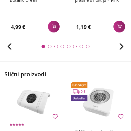
Botanic Dream
prašine s noktiju – Pink
4,99 €
1,19 €
Slični proizvodi
Naš savjet
0 €
Bestseller