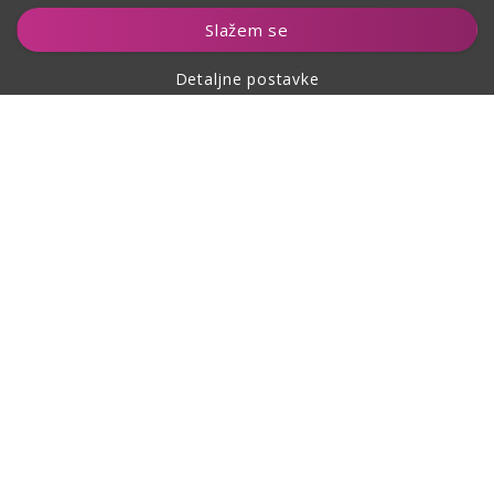
Dodaj u košaricu
Slažem se
Detaljne postavke
O kupovini