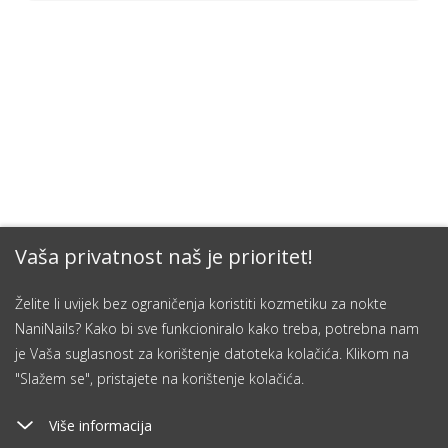
Vaša privatnost naš je prioritet!
Želite li uvijek bez ograničenja koristiti kozmetiku za nokte
NaniNails? Kako bi sve funkcioniralo kako treba, potrebna nam
je Vaša suglasnost za korištenje datoteka kolačića. Klikom na
"Slažem se", pristajete na korištenje kolačića.
Više informacija