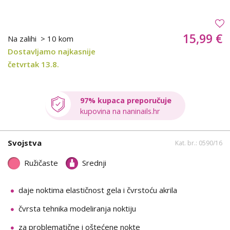
15,99 €
Na zalihi
> 10 kom
Dostavljamo najkasnije
četvrtak 13.8.
97% kupaca preporučuje
kupovina na naninails.hr
Svojstva
Kat. br.: 0590/16
Ružičaste
Srednji
daje noktima elastičnost gela i čvrstoću akrila
čvrsta tehnika modeliranja noktiju
za problematične i oštećene nokte