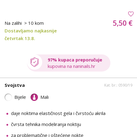
5,50 €
Na zalihi
> 10 kom
Dostavljamo najkasnije
četvrtak 13.8.
97% kupaca preporučuje
kupovina na naninails.hr
Svojstva
Kat. br.: 0590/19
Bijele
Mali
daje noktima elastičnost gela i čvrstoću akrila
čvrsta tehnika modeliranja noktiju
za problematične i oštećene nokte