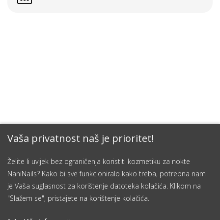
Vaša privatnost naš je prioritet!
Želite li uvijek bez ograničenja koristiti kozmetiku za nokte
NaniNails? Kako bi sve funkcioniralo kako treba, potrebna nam
je Vaša suglasnost za korištenje datoteka kolačića. Klikom na
"Slažem se", pristajete na korištenje kolačića.