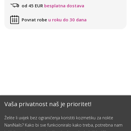
od 45 EUR
besplatna dostava
Povrat robe
u roku do 30 dana
Vaša privatnost naš je prioritet!
Želite li uvijek bez ograničenja koristiti kozmetiku za nokte
NaniNails? Kako bi sve funkcioniralo kako treba, potrebna nam