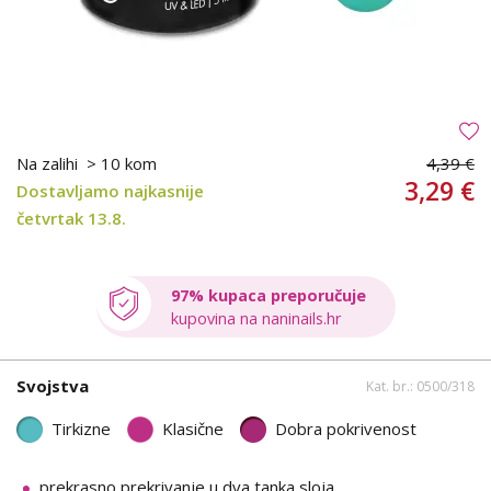
Na zalihi
> 10 kom
4,39 €
3,29 €
Dostavljamo najkasnije
četvrtak 13.8.
97% kupaca preporučuje
kupovina na naninails.hr
Svojstva
Kat. br.: 0500/318
Tirkizne
Klasične
Dobra pokrivenost
prekrasno prekrivanje u dva tanka sloja