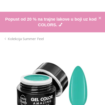
Popust od 20 % na trajne lakove u boji uz kod
COLORS. 💅
Kolekcija Summer Feel