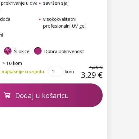
 prekrivanje u dva
savršen sjaj
a
rdoća
visokokvalitetni
profesionalni UV gel
ml
Šljokice
Dobra pokrivenost
> 10 kom
4,39 €
kom
najkasnije u srijedu
3,29 €
Dodaj u košaricu