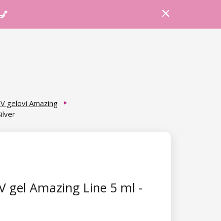
Prijava
Košarica
Savjeti
 💅
V gelovi Amazing
ilver
 gel Amazing Line 5 ml -