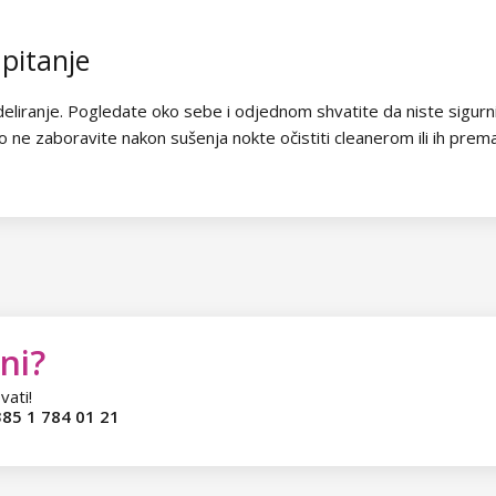
 pitanje
eliranje. Pogledate oko sebe i odjednom shvatite da niste sigurni 
o ne zaboravite nakon sušenja nokte očistiti cleanerom ili ih prema
ni?
vati!
85 1 784 01 21