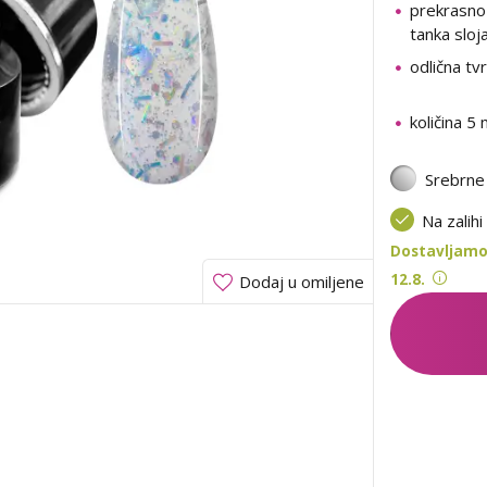
prekrasno
tanka sloj
odlična tv
količina 5 
Srebrne
Na zalihi
Dostavljamo 
12.8.
Dodaj u omiljene