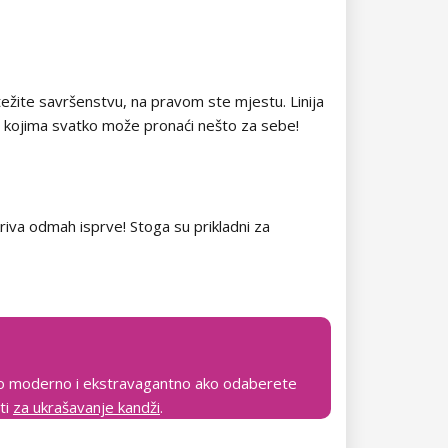
težite savršenstvu, na pravom ste mjestu. Linija
u kojima svatko može pronaći nešto za sebe!
kriva odmah isprve! Stoga su prikladni za
vrlo moderno i ekstravagantno ako odaberete
ti
za ukrašavanje kandži
.