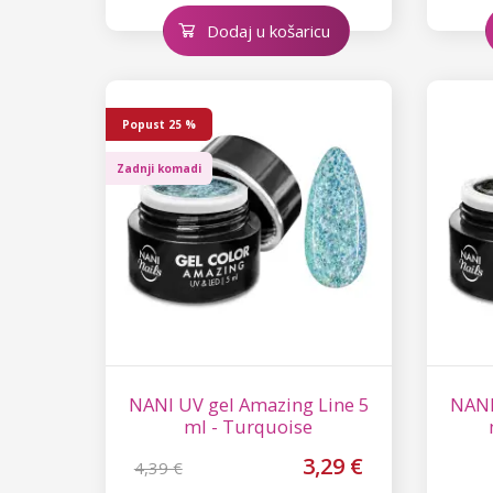
Dodaj u košaricu
Popust
25 %
Zadnji komadi
NANI UV gel Amazing Line 5
NANI
ml - Turquoise
3,29 €
4,39 €