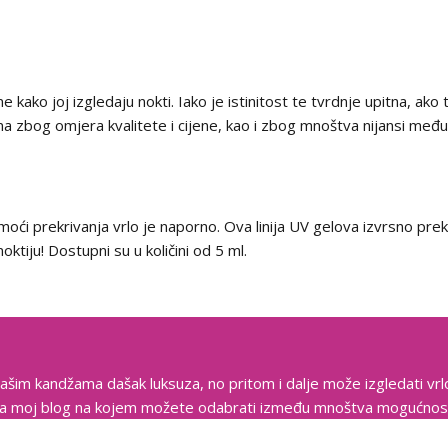
ko joj izgledaju nokti. Iako je istinitost te tvrdnje upitna, ako 
a zbog omjera kvalitete i cijene, kao i zbog mnoštva nijansi međ
e moći prekrivanja vrlo je naporno. Ova linija UV gelova izvrsno pre
noktiju! Dostupni su u količini od 5 ml.
vašim kandžama dašak luksuza, no pritom i dalje može izgledati 
ite na moj blog na kojem možete odabrati između mnoštva mogućnos