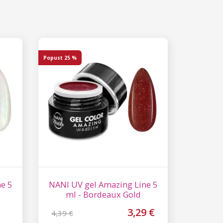
Popust
25 %
e 5
NANI UV gel Amazing Line 5
ml - Bordeaux Gold
3,29 €
4,39 €