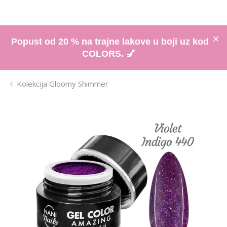
Popust od 20 % na trajne lakove u boji uz kod
COLORS. 💅
Kolekcija Gloomy Shimmer