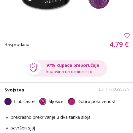
4,79 €
Rasprodano
97% kupaca preporučuje
kupovina na naninails.hr
Svojstva
Kat. br.: 0500/440
Ljubičaste
Šljokice
Dobra pokrivenost
prekrasno prekrivanje u dva tanka sloja
savršen sjaj