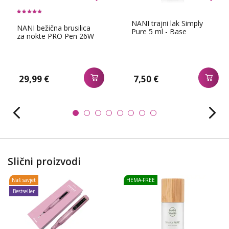
NANI trajni lak Simply
NANI bežična brusilica
Pure 5 ml - Base
za nokte PRO Pen 26W
29,99 €
7,50 €
Slični proizvodi
Naš savjet
HEMA-FREE
Bestseller