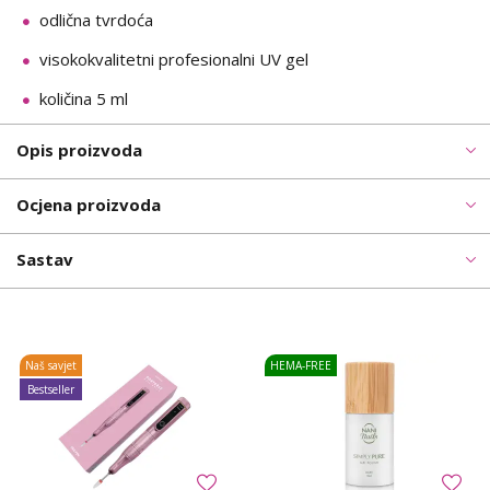
odlična tvrdoća
visokokvalitetni profesionalni UV gel
količina 5 ml
Opis proizvoda
Ocjena proizvoda
Sastav
Naš savjet
HEMA-FREE
Bestseller