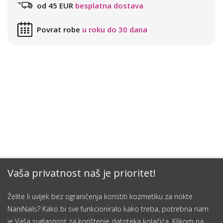
od 45 EUR
besplatna dostava
Povrat robe
u roku do 30 dana
Vaša privatnost naš je prioritet!
Želite li uvijek bez ograničenja koristiti kozmetiku za nokte
NaniNails? Kako bi sve funkcioniralo kako treba, potrebna nam
je Vaša suglasnost za korištenje datoteka kolačića. Klikom na