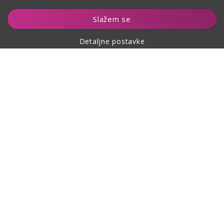
Dodaj u košaricu
Slažem se
Detaljne postavke
O kupovini