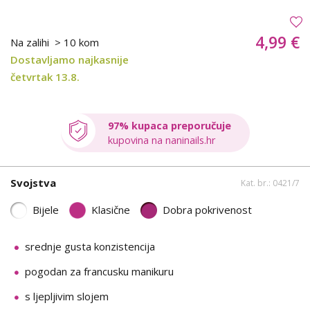
4,99 €
Na zalihi
> 10 kom
Dostavljamo najkasnije
četvrtak 13.8.
97% kupaca preporučuje
kupovina na naninails.hr
Svojstva
Kat. br.: 0421/7
Bijele
Klasične
Dobra pokrivenost
srednje gusta konzistencija
pogodan za francusku manikuru
s ljepljivim slojem