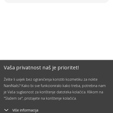
Vaša privatnost naš je prioritet!
Želite li uvijek bez ograničenja koristiti kozmetiku za nokte
NaniNails? Kako bi sve funkcioniralo kako treba, potrebna nam
je Vaša suglasnost za korištenje datoteka kolačića. Klikom na
"Slažem se", pristajete na korištenje kolačića.
Više informacija