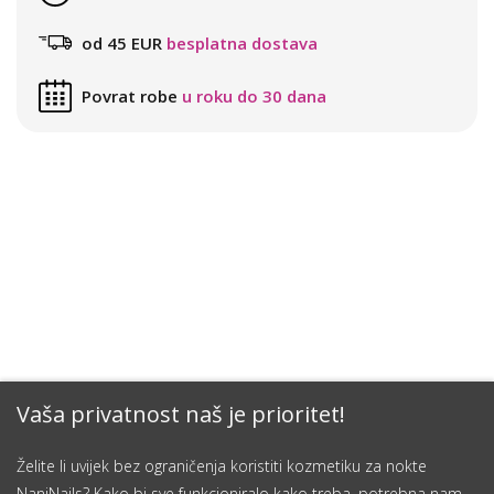
od 45 EUR
besplatna dostava
Povrat robe
u roku do 30 dana
Vaša privatnost naš je prioritet!
Želite li uvijek bez ograničenja koristiti kozmetiku za nokte
NaniNails? Kako bi sve funkcioniralo kako treba, potrebna nam