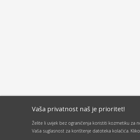
Vaša privatnost naš je prioritet!
Želite li uvijek bez ograničenja koristiti kozmetiku z
Vaša suglasnost za korištenje datoteka kolačića. Kliko