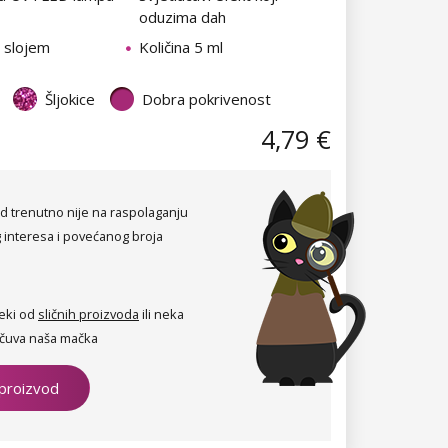
oduzima dah
m slojem
Količina 5 ml
Šljokice
Dobra pokrivenost
4,79 €
d trenutno nije na raspolaganju
 interesa i povećanog broja
eki od
sličnih proizvoda
ili neka
čuva naša mačka
 proizvod