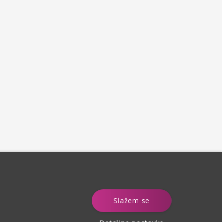
e
Slažem se