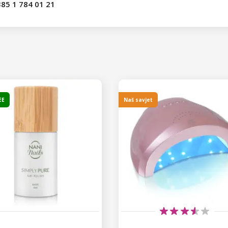
85 1 784 01 21
EE
Naš savjet