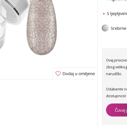
S ljepljivi
Srebrne
Ovaj proizvo
zbog velikog
Dodaj u omiljene
narudžbi.
Odaberite n
dostupnost 
Čuvaj