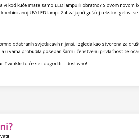
i, a vi kod kuće imate samo LED lampu ili obratno? S ovom novom k
 kombiniranoj UV/LED lampi. Zahvaljujući gušćoj teksturi gelovi s
mno odabranih svjetlucavih nijansi. Izgleda kao stvorena za društ
u, a u vama probudila poseban šarm i ženstvenu privlačnost te oča
r Twinkle
to će se i dogoditi – doslovno!
ni?
vati!