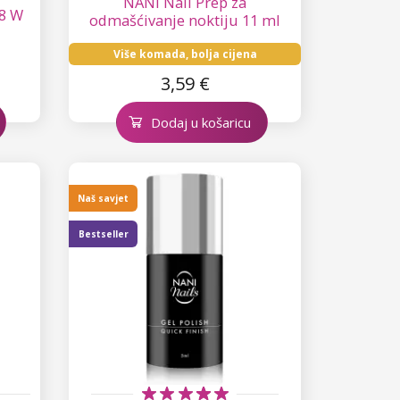
NANI Nail Prep za
8 W
odmašćivanje noktiju 11 ml
Više komada, bolja cijena
3,59 €
Dodaj u košaricu
Naš savjet
Bestseller