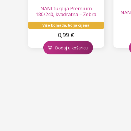
NANI turpija Premium
NANI
180/240, kvadratna – Zebra
Više komada, bolja cijena
0,99 €
Dodaj u košaricu