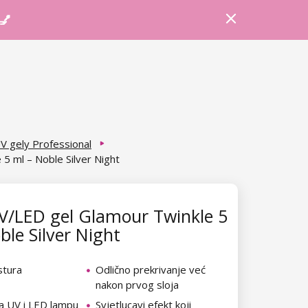
Prijava
Košarica
Savjeti
 💅
V gely Professional
5 ml – Noble Silver Night
V/LED gel Glamour Twinkle 5
ble Silver Night
stura
Odlično prekrivanje već
nakon prvog sloja
a UV i LED lampu
Svjetlucavi efekt koji