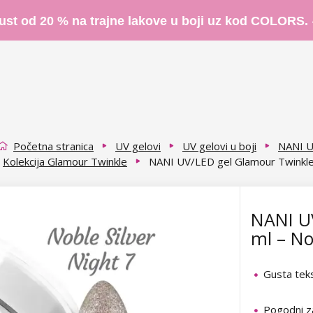
ust od 20 % na trajne lakove u boji uz kod COLORS.
Početna stranica
UV gelovi
UV gelovi u boji
NANI U
Kolekcija Glamour Twinkle
NANI UV/LED gel Glamour Twinkle 
NANI U
ml – No
Gusta tek
Pogodni z