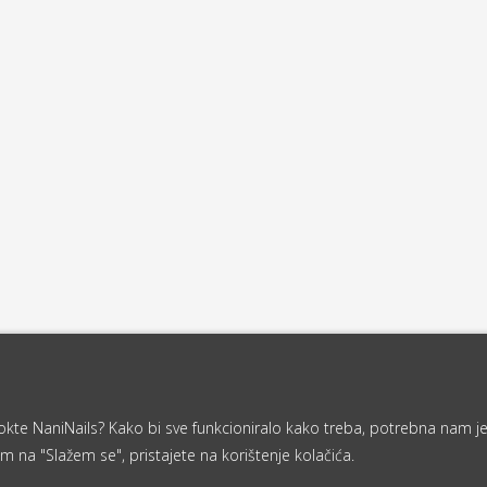
a nokte NaniNails? Kako bi sve funkcioniralo kako treba, potrebna nam j
m na "Slažem se", pristajete na korištenje kolačića.