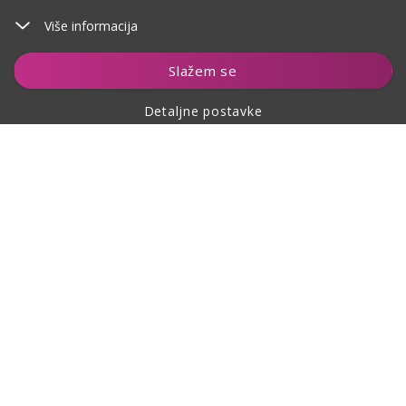
Više informacija
Dodaj u košaricu
Slažem se
Detaljne postavke
O kupovini