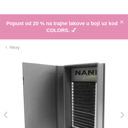
Popust od 20 % na trajne lakove u boji uz kod
COLORS. 💅
Flexy