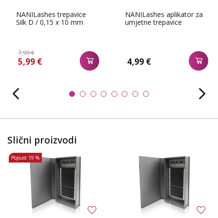
NANILashes trepavice
NANILashes aplikator za
Silk D / 0,15 x 10 mm
umjetne trepavice
7,99 €
5,99 €
4,99 €
Slični proizvodi
Popust
19 %