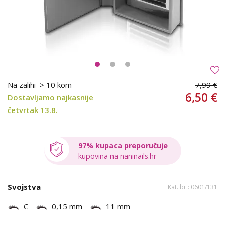
Na zalihi
> 10 kom
7,99 €
6,50 €
Dostavljamo najkasnije
četvrtak 13.8.
97% kupaca preporučuje
kupovina na naninails.hr
Svojstva
Kat. br.: 0601/131
C
0,15 mm
11 mm