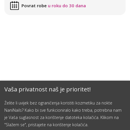
Povrat robe
u roku do 30 dana
Vaša privatnost naš je prioritet!
Želite li uvijek bez ograničenja koristiti kozmetiku za nokte
NaniNails? Kako bi sve funkcioniralo kako treba, potrebna nam
je Vaša suglasnost za korištenje datoteka kolačića. Klikom na
"Slažem se", pristajete na korištenje kolačića.