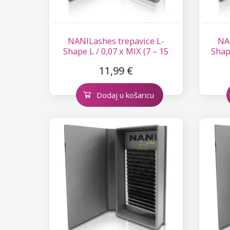
NANILashes trepavice L-
NA
Shape L / 0,07 x MIX (7 – 15
Shape
mm)
11,99 €
Dodaj u košaricu