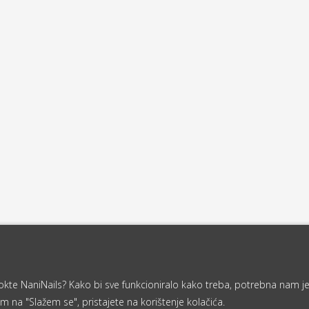
a nokte NaniNails? Kako bi sve funkcioniralo kako treba, potrebna nam j
m na "Slažem se", pristajete na korištenje kolačića.