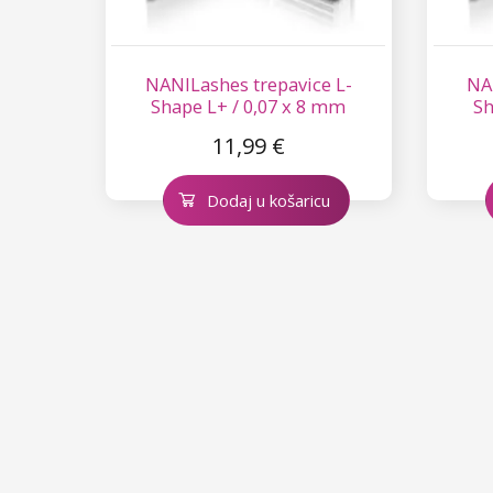
NANILashes trepavice L-
NA
Shape L+ / 0,07 x 8 mm
Sh
11,99 €
Dodaj u košaricu