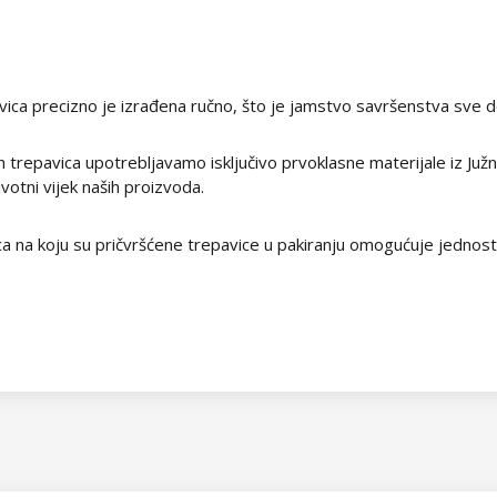
ica precizno je izrađena ručno, što je jamstvo savršenstva sve do 
h trepavica upotrebljavamo isključivo prvoklasne materijale iz Ju
votni vijek naših proizvoda.
kica na koju su pričvršćene trepavice u pakiranju omogućuje jednost