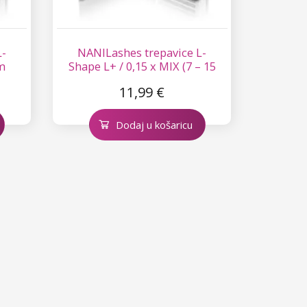
L-
NANILashes trepavice L-
m
Shape L+ / 0,15 x MIX (7 – 15
mm)
11,99 €
Dodaj u košaricu