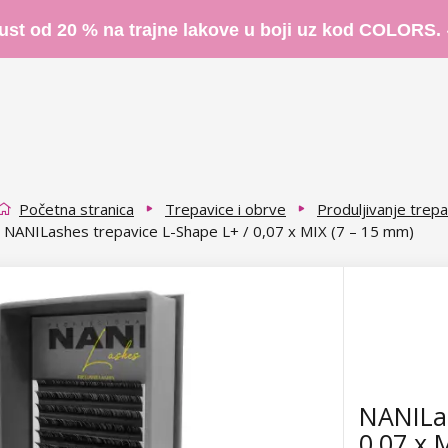
ust od 20 % na trajne lakove u boji uz kod COLORS.
Početna stranica
Trepavice i obrve
Produljivanje trepa
NANILashes trepavice L-Shape L+ / 0,07 x MIX (7 – 15 mm)
NANILas
0,07 x 