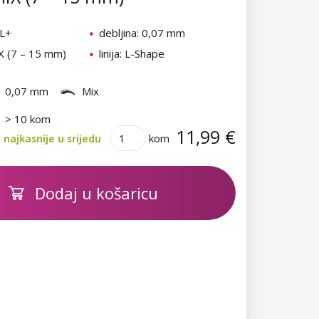
 L+
debljina: 0,07 mm
IX (7 – 15 mm)
linija: L-Shape
0,07 mm
Mix
> 10 kom
11,99 €
kom
najkasnije u srijedu
Dodaj u košaricu