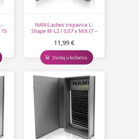
L-
NANILashes trepavice L-
– 15
Shape M-L2 / 0,07 x MIX (7 –
15 mm)
11,99 €
Dodaj u košaricu