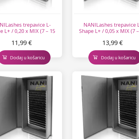
NILashes trepavice L-
NANILashes trepavice 
 L+ / 0,20 x MIX (7 – 15
Shape L+ / 0,05 x MIX (7 
mm)
mm)
11,99 €
13,99 €
Dodaj u košaricu
Dodaj u košaricu