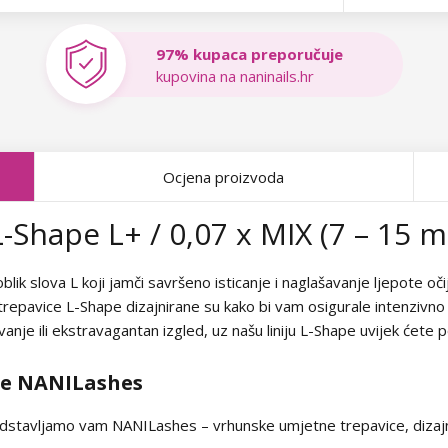
97% kupaca preporučuje
kupovina na naninails.hr
Ocjena proizvoda
-Shape L+ / 0,07 x MIX (7 – 15 
blik slova L koji jamči savršeno isticanje i naglašavanje ljepote oči
trepavice L-Shape dizajnirane su kako bi vam osigurale intenzivno p
nje ili ekstravagantan izgled, uz našu liniju L-Shape uvijek ćete p
ce NANILashes
dstavljamo vam NANILashes – vrhunske umjetne trepavice, dizajni