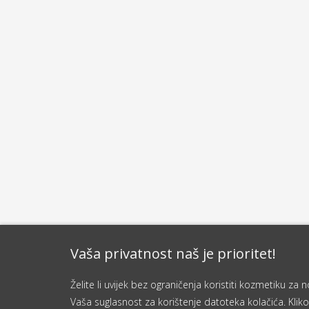
Vaša privatnost naš je prioritet!
Želite li uvijek bez ograničenja koristiti kozmetiku z
Vaša suglasnost za korištenje datoteka kolačića. Kliko