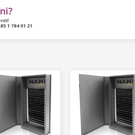
ni?
vati!
85 1 784 01 21