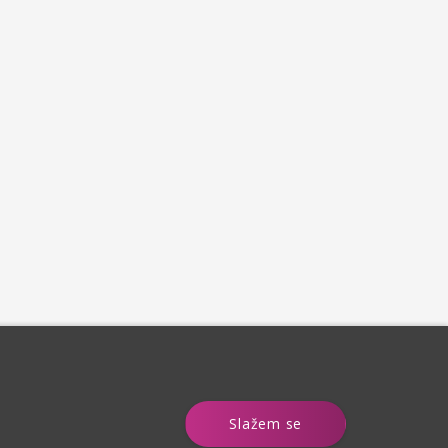
e
Slažem se