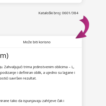
Kataloški broj: 0601/384
Može biti korisno
mm)
ju. Zahvaljujući trima jedinstvenim oblicima – L,
odizanje i definiran oblik, a ujedno su lagane i
ostići savršen rezultat.
rane tako da ispunjavaju zahtjeve čak i