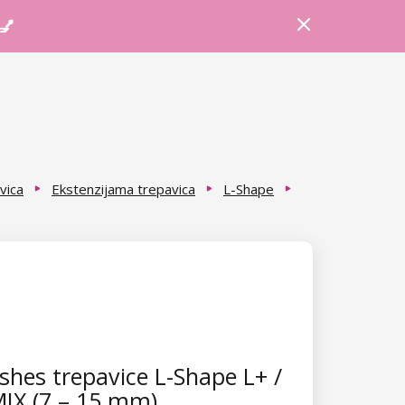
Prijava
Košarica
Savjeti
 💅
vica
Ekstenzijama trepavica
L-Shape
hes trepavice L-Shape L+ /
MIX (7 – 15 mm)