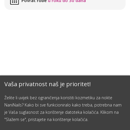
Povrat robe
u roku do 30 dana
Vaša privatnost naš je prioritet!
Želite li uvijek bez ograničenja koristiti kozmetiku za nokte
NaniNails? Kako bi sve funkcioniralo kako treba, potrebna nam
je Vaša suglasnost za korištenje datoteka kolačića. Klikom na
"Slažem se", pristajete na korištenje kolačića.