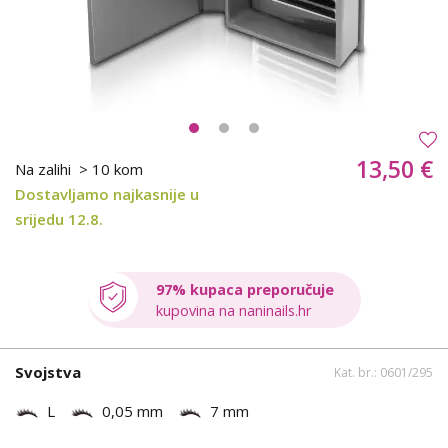
13,50 €
Na zalihi
> 10 kom
Dostavljamo najkasnije u
srijedu 12.8.
97% kupaca preporučuje
kupovina na naninails.hr
Svojstva
Kat. br.: 0601/295
L
0,05 mm
7 mm