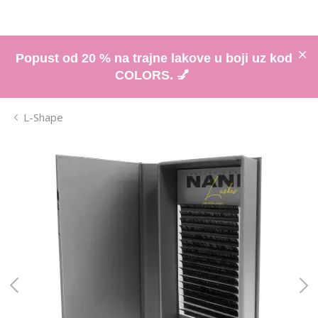
Popust od 20 % na trajne lakove u boji uz kod
COLORS. 💅
L-Shape