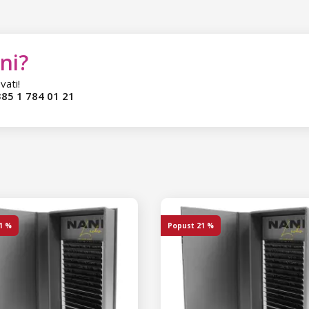
ni?
vati!
85 1 784 01 21
1 %
Popust
21 %