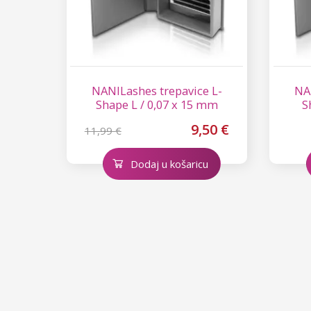
NANILashes trepavice L-
NA
Shape L / 0,07 x 15 mm
S
9,50 €
11,99 €
Dodaj u košaricu