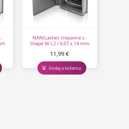
L-
NANILashes trepavice L-
 mm
Shape M-L2 / 0,07 x 14 mm
11,99 €
Dodaj u košaricu