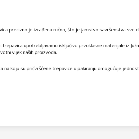
ica precizno je izrađena ručno, što je jamstvo savršenstva sve do 
h trepavica upotrebljavamo isključivo prvoklasne materijale iz Ju
votni vijek naših proizvoda.
kica na koju su pričvršćene trepavice u pakiranju omogućuje jednost