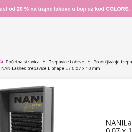
ust od 20 % na trajne lakove u boji uz kod COLORS.
Početna stranica
Trepavice i obrve
Produljivanje trepa
NANILashes trepavice L-Shape L / 0,07 x 10 mm
NANILas
0,07 x