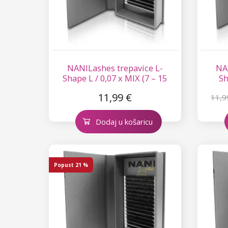
NANILashes trepavice L-
NA
Shape L / 0,07 x MIX (7 – 15
Sh
mm)
11,99 €
11,9
Dodaj u košaricu
Popust
21 %