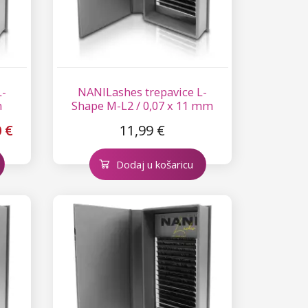
L-
NANILashes trepavice L-
m
Shape M-L2 / 0,07 x 11 mm
0 €
11,99 €
Dodaj u košaricu