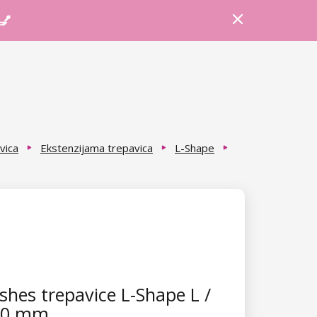
Prijava
Košarica
Savjeti
 💅
vica
Ekstenzijama trepavica
L-Shape
hes trepavice L-Shape L /
 10 mm