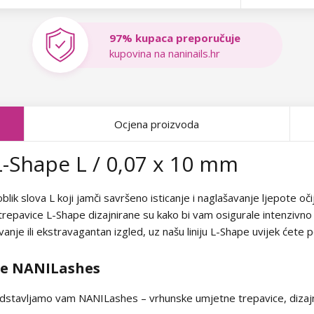
97% kupaca preporučuje
kupovina na naninails.hr
Ocjena proizvoda
-Shape L / 0,07 x 10 mm
blik slova L koji jamči savršeno isticanje i naglašavanje ljepote oči
trepavice L-Shape dizajnirane su kako bi vam osigurale intenzivno p
nje ili ekstravagantan izgled, uz našu liniju L-Shape uvijek ćete p
ce NANILashes
dstavljamo vam NANILashes – vrhunske umjetne trepavice, dizajni