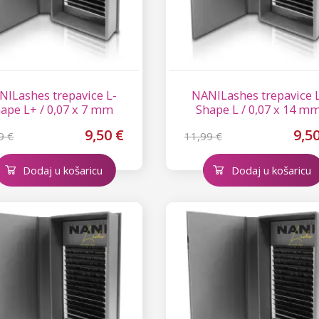
NILashes trepavice L-
NANILashes trepavice 
ape L+ / 0,07 x 7 mm
Shape L / 0,07 x 14 m
9,50 €
9,5
9 €
11,99 €
Dodaj u košaricu
Dodaj u košaricu