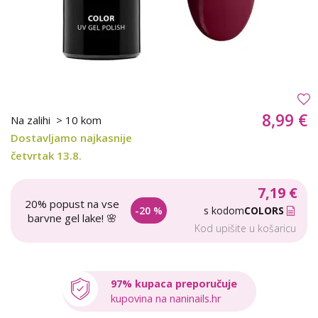
8,99 €
Na zalihi
> 10 kom
Dostavljamo najkasnije
četvrtak 13.8.
7,19 €
20% popust na vse
-20 %
s kodom
COLORS
barvne gel lake! 🌸
Kod upišite u košaricu
97% kupaca preporučuje
kupovina na naninails.hr