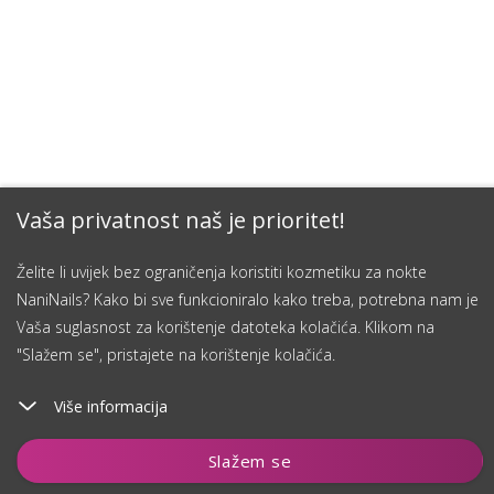
Vaša privatnost naš je prioritet!
Želite li uvijek bez ograničenja koristiti kozmetiku za nokte
NaniNails? Kako bi sve funkcioniralo kako treba, potrebna nam je
Vaša suglasnost za korištenje datoteka kolačića. Klikom na
"Slažem se", pristajete na korištenje kolačića.
Više informacija
Dodaj u košaricu
Slažem se