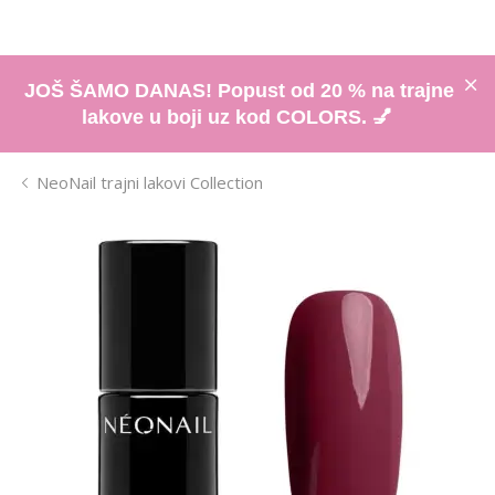
JOŠ ŠAMO DANAS! Popust od 20 % na trajne
lakove u boji uz kod COLORS. 💅
NeoNail trajni lakovi Collection