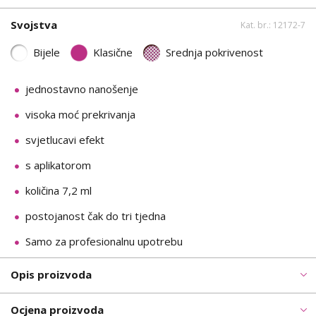
Svojstva
Kat. br.: 12172-7
Bijele
Klasične
Srednja pokrivenost
jednostavno nanošenje
visoka moć prekrivanja
svjetlucavi efekt
s aplikatorom
količina 7,2 ml
postojanost čak do tri tjedna
Samo za profesionalnu upotrebu
Opis proizvoda
Ocjena proizvoda