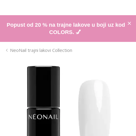
Popust od 20 % na trajne lakove u boji uz kod
COLORS. 💅
NeoNail trajni lakovi Collection