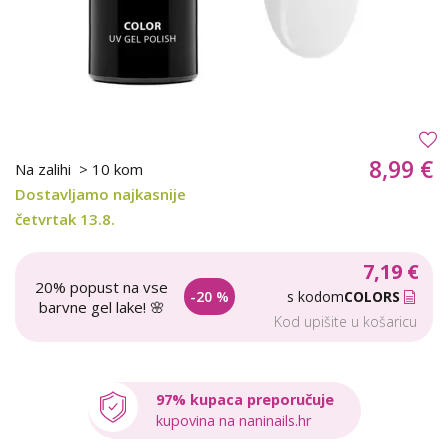
8,99 €
Na zalihi
> 10 kom
Dostavljamo najkasnije
četvrtak 13.8.
7,19 €
20% popust na vse
-20 %
s kodom
COLORS
barvne gel lake! 🌸
Kod upišite u košaricu
97% kupaca preporučuje
kupovina na naninails.hr