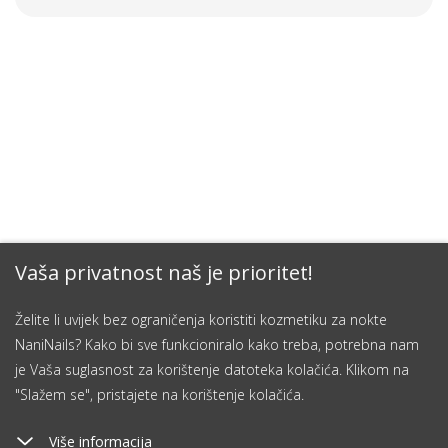
Vaša privatnost naš je prioritet!
Želite li uvijek bez ograničenja koristiti kozmetiku za nokte
NaniNails? Kako bi sve funkcioniralo kako treba, potrebna nam
je Vaša suglasnost za korištenje datoteka kolačića. Klikom na
"Slažem se", pristajete na korištenje kolačića.
Više informacija