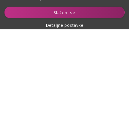
Čuvaj
Slažem se
Detaljne postavke
O kupovini