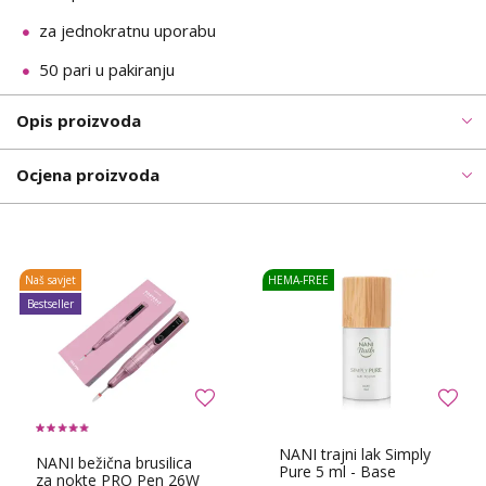
za jednokratnu uporabu
50 pari u pakiranju
Opis proizvoda
Ocjena proizvoda
Naš savjet
HEMA-FREE
Bestseller
NANI trajni lak Simply
NANI bežična brusilica
Pure 5 ml - Base
za nokte PRO Pen 26W