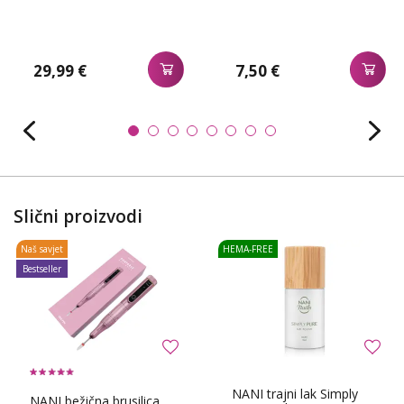
29,99 €
7,50 €
Slični proizvodi
Naš savjet
HEMA-FREE
Bestseller
NANI trajni lak Simply
NANI bežična brusilica