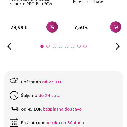
Pure 5 ml - Base
za nokte PRO Pen 26W
29,99 €
7,50 €
Poštarina
od 2.9 EUR
Šaljemo
do 24 sata
od 45 EUR
besplatna dostava
Povrat robe
u roku do 30 dana