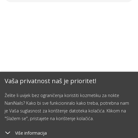
Vaša privatnost naš je prioritet!
Želite li uvijek bez ograničenja koristiti kozmetiku za nokte
NaniNails? Kako bi sve funkcioniralo kako treba, potrebna nam
je Vaša suglasnost za korištenje datoteka kolačića. Klikom na
"Slažem se", pristajete na korištenje kolačića.
Više informacija