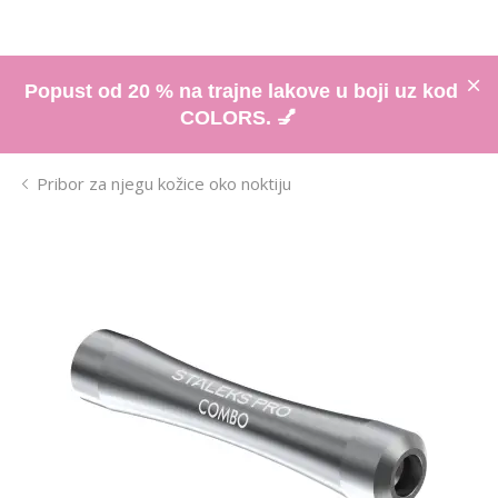
Popust od 20 % na trajne lakove u boji uz kod
COLORS. 💅
Pribor za njegu kožice oko noktiju