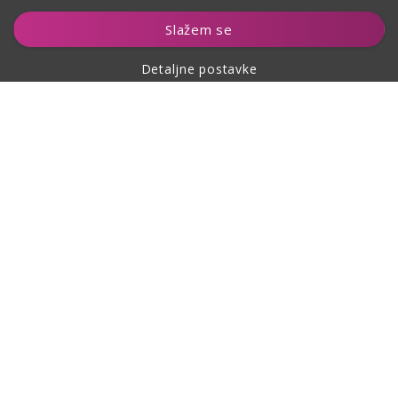
Dodaj u košaricu
Slažem se
Detaljne postavke
O kupovini