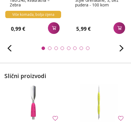
180/240, kvadratna –
Style Grenadine, S, bez
Zebra
pudera - 100 kom
Više komada, bolja cijena
0,99 €
5,99 €
Slični proizvodi