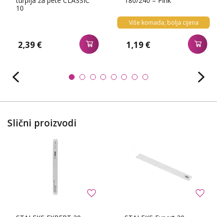
turpija za pete CLASSIC
180/240 – Pink
10
Više komada, bolja cijena
2,39 €
1,19 €
Slični proizvodi