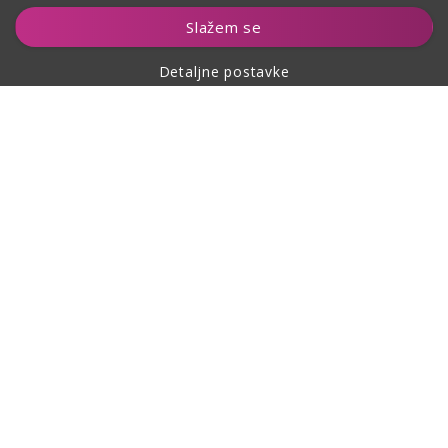
Dodaj u košaricu
Slažem se
Detaljne postavke
O kupovini