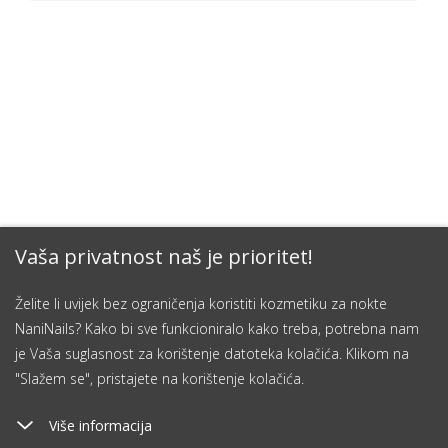
Vaša privatnost naš je prioritet!
Želite li uvijek bez ograničenja koristiti kozmetiku za nokte
NaniNails? Kako bi sve funkcioniralo kako treba, potrebna nam
je Vaša suglasnost za korištenje datoteka kolačića. Klikom na
"Slažem se", pristajete na korištenje kolačića.
Više informacija