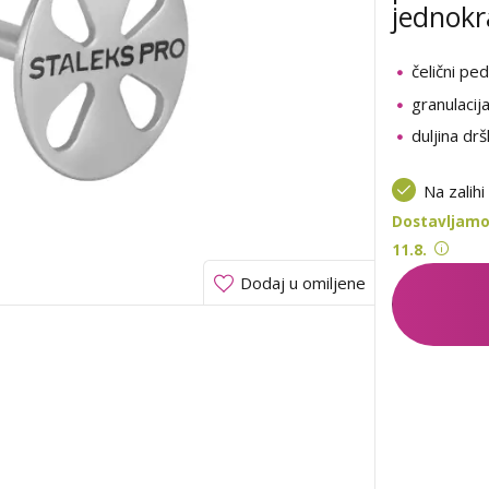
jednokr
čelični ped
granulacij
duljina d
Na zalihi
Dostavljamo
11.8.
Dodaj u omiljene