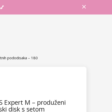
Prijava
Košarica
Savjeti
 💅
tnih pododisaka – 180
 Expert M – produženi
ski disk s setom