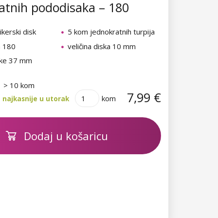
atnih pododisaka – 180
ikerski disk
5 kom jednokratnih turpija
a 180
veličina diska 10 mm
rške 37 mm
> 10 kom
7,99 €
kom
 najkasnije u utorak
Dodaj u košaricu