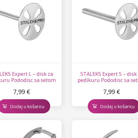
EKS Expert L – disk za
STALEKS Expert S – disk
kuru Pododisc sa setom
pedikuru Pododisc sa se
nokratnih turpija – 180
jednokratnih turpija – 1
7,99 €
7,99 €
Dodaj u košaricu
Dodaj u košaricu