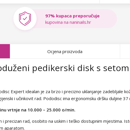
97% kupaca preporučuje
kupovina na naninails.hr
Ocjena proizvoda
duženi pedikerski disk s setom
sc Expert idealan je za brzo i precizno uklanjanje zadebljale kože
ijenski i učinkovit rad. Pododisc ima ergonomsku dršku duljine 37
inu vrtnje na 10.000 – 25.000 o/min.
ljan i precizan rad, osobito na uskim i teško dostupnim mjestima. 
kim aparatom.