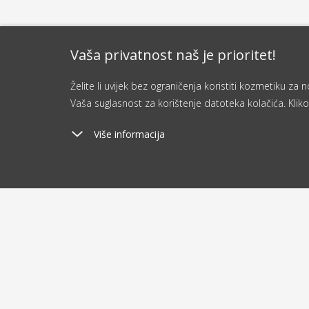
Vaša privatnost naš je prioritet!
Želite li uvijek bez ograničenja koristiti kozmetiku z
Vaša suglasnost za korištenje datoteka kolačića. Kliko
Više informacija
Poštarina
Ša
od 2.9 €
o