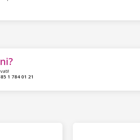
ni?
vati!
85 1 784 01 21