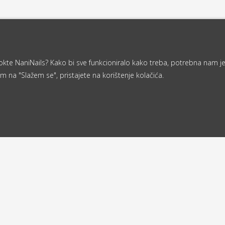
a nokte NaniNails? Kako bi sve funkcioniralo kako treba, potrebna nam j
m na "Slažem se", pristajete na korištenje kolačića.
Od 40 €
ljemo u roku
besplatna
d 24 sata
dostava