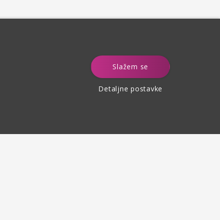
e
Slažem se
Detaljne postavke
Povrat robe
do 30 dana