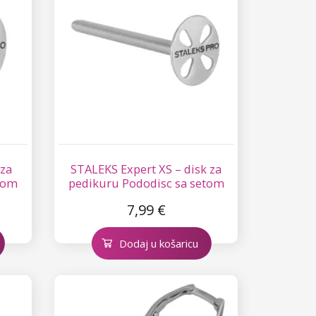
 za
STALEKS Expert XS – disk za
tom
pedikuru Pododisc sa setom
80
jednokratnih turpija – 180
7,99 €
Dodaj u košaricu