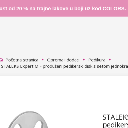
ust od 20 % na trajne lakove u boji uz kod COLORS.
Početna stranica
Oprema i dodaci
Pedikura
STALEKS Expert M – produženi pedikerski disk s setom jednokra
STALEKS
pediker