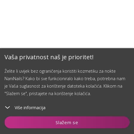
Vaša privatnost naš je prioritet!
Želite li uvijek bez ograničenja koristiti kozmetiku za nokte
NaniNails? Kako bi sve funkcioniralo kako treba, potrebna nam
je Vaša suglasnost za korištenje datoteka kolačića. Klikom na
"Slažem se", pristajete na korištenje kolačića.
Više informacija
Dodaj u košaricu
Slažem se