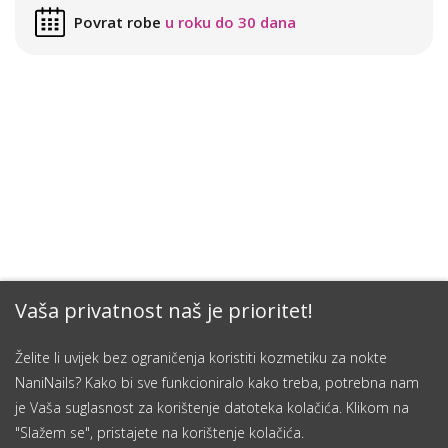
Povrat robe
u roku do 30 dana
Vaša privatnost naš je prioritet!
Želite li uvijek bez ograničenja koristiti kozmetiku za nokte
NaniNails? Kako bi sve funkcioniralo kako treba, potrebna nam
je Vaša suglasnost za korištenje datoteka kolačića. Klikom na
"Slažem se", pristajete na korištenje kolačića.