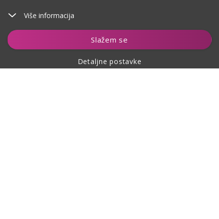
Više informacija
Dodaj u košaricu
Slažem se
Detaljne postavke