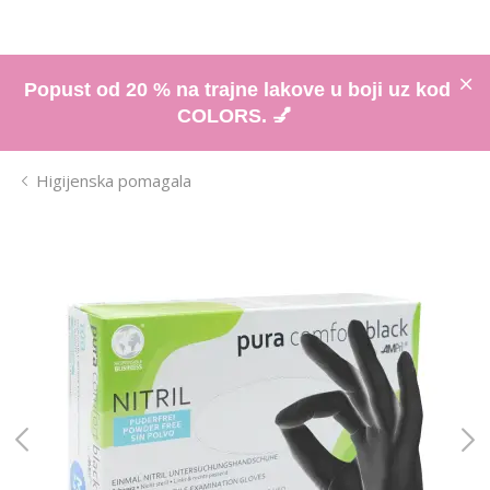
Popust od 20 % na trajne lakove u boji uz kod
COLORS. 💅
Higijenska pomagala