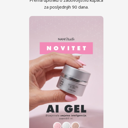
Kolekcija Romantic Sunset
za posljednjih 90 dana.
Kolekcija Paradise Dream
Kolekcija Ocean Drive
Kolekcija Pure Beauty
Kolekcija Cupcake
Kolekcija Time to Warm Up
Kolekcija Let It Snow!
Kolekcija Heartbeat
Kolekcija Princess