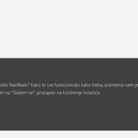
a nokte NaniNails? Kako bi sve funkcioniralo kako treba, potrebna nam j
m na "Slažem se", pristajete na korištenje kolačića.