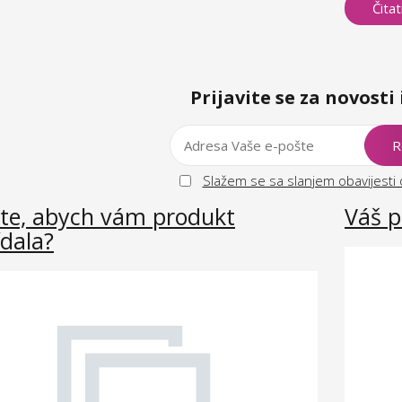
Čitat
Prijavite se za novosti 
Slažem se sa slanjem obavijesti 
te, abych vám produkt
Váš p
ídala?