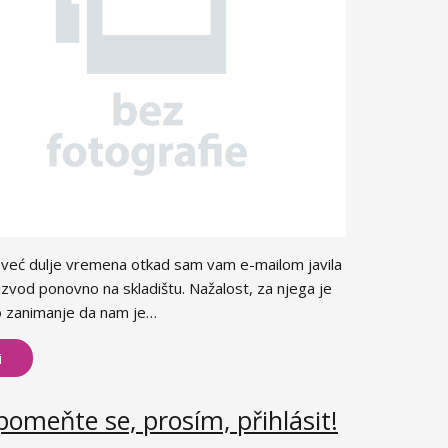
e već dulje vremena otkad sam vam e-mailom javila
izvod ponovno na skladištu. Nažalost, za njega je
vo zanimanje da nam je…
i
omeňte se, prosím, přihlásit!