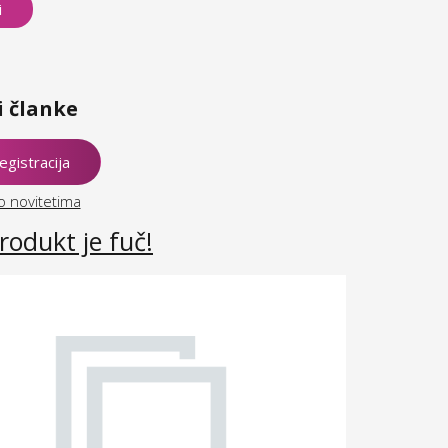
i
i članke
o novitetima
rodukt je fuč!