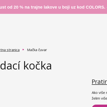
ust od 20 % na trajne lakove u boji uz kod COLORS.
tna stranica
Mačka čuvar
ídací kočka
Prat
Ako više 
želim više