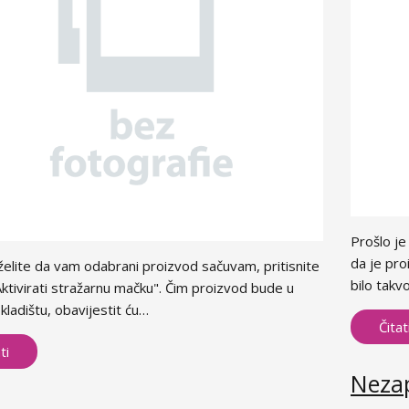
Prošlo j
da je pro
želite da vam odabrani proizvod sačuvam, pritisnite
bilo tak
tivirati stražarnu mačku". Čim proizvod bude u
ladištu, obavijestit ću…
Čitat
ti
Nezap