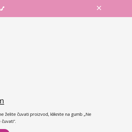
Prijava
Košarica
Savjeti
 💅
im
ne želite čuvati proizvod, kliknite na gumb „Ne
 čuvati”.