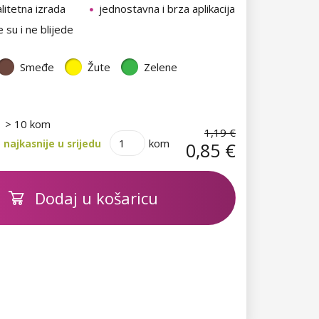
itetna izrada
jednostavna i brza aplikacija
 su i ne blijede
Smeđe
Žute
Zelene
> 10 kom
1,19 €
kom
najkasnije u srijedu
0,85 €
Dodaj u košaricu