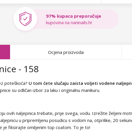
97% kupaca preporučuje
kupovina na naninails.hr
Ocjena proizvoda
ice - 158
bez poteškoća?
U tom ćete slučaju zaista voljeti vodene naljepn
epnice su odličan izbor za laku i originalnu manikuru.
ciju ovih naljepnica trebate, prije svega, vodu. Izrežite željeni mo
naljepnicu u pripremljenu posudicu s vodom na, otprilike, 20 sekund
e je fiksirajte omiljenim top coatom. To je to!