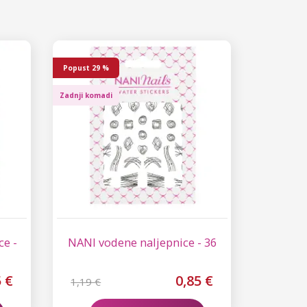
Popust
29 %
Zadnji komadi
ce -
NANI vodene naljepnice - 36
5 €
0,85 €
1,19 €