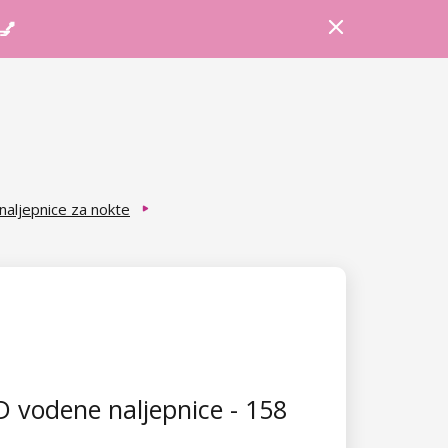
Prijava
Košarica
Savjeti
 💅
aljepnice za nokte
 vodene naljepnice - 158