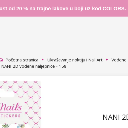
ust od 20 % na trajne lakove u boji uz kod COLORS.
Početna stranica
Ukrašavanje noktiju i Nail Art
Vodene n
NANI 2D vodene naljepnice - 158
NANI 2D