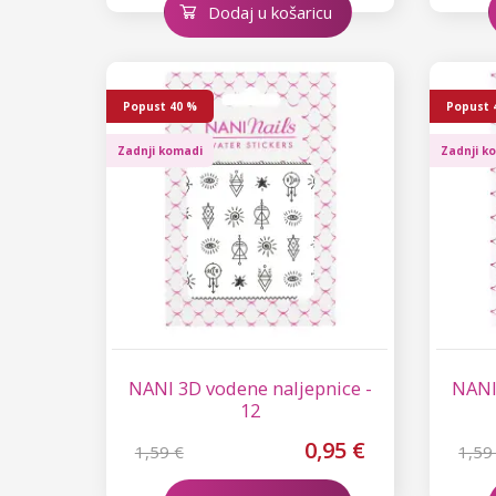
Dodaj u košaricu
Gel boje za trepavice i obrve
Pribor za produljivanje trepavica
Dodaci za trepavice
Popust
40 %
Popust
Zadnji komadi
Zadnji k
NANI 3D vodene naljepnice -
NANI
12
0,95 €
1,59 €
1,59