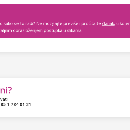
no kako se to radi? Ne mozgajte previše i pročitajte
članak
, u koj
taljnim obrazloženjem postupka u slikama.
ni?
vati!
85 1 784 01 21