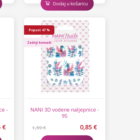
Dodaj u košaricu
Popust
47 %
Zadnji komadi
ce -
NANI 3D vodene naljepnice -
95
5 €
0,85 €
1,59 €