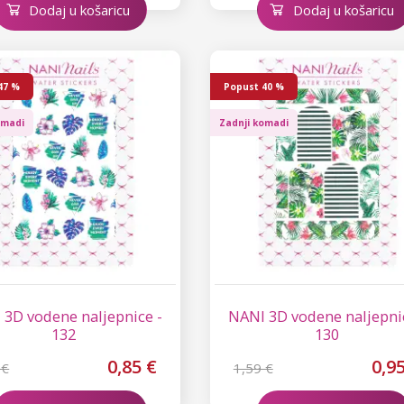
Dodaj u košaricu
Dodaj u košaricu
47 %
Popust
40 %
omadi
Zadnji komadi
 3D vodene naljepnice -
NANI 3D vodene naljepni
132
130
0,85 €
0,9
 €
1,59 €