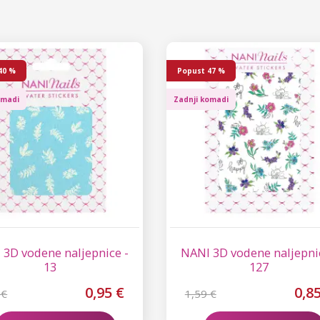
40 %
Popust
47 %
omadi
Zadnji komadi
 3D vodene naljepnice -
NANI 3D vodene naljepni
13
127
0,95 €
0,8
 €
1,59 €