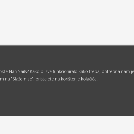
a nokte NaniNails? Kako bi sve funkcioniralo kako treba, potrebna nam j
m na "Slažem se", pristajete na korištenje kolačića.