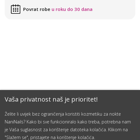
Povrat robe
u roku do 30 dana
Vaša privatnost naš je prioritet!
Želite li uvijek bez ograničenja koristiti kozmetiku za nokte
NaniNails? Kako bi sve funkcioniralo kako treba, potrebna nam
je Vaša suglasnost za korištenje datoteka kolačića. Klikom na
"Slažem se", pristajete na korištenje kolačića.