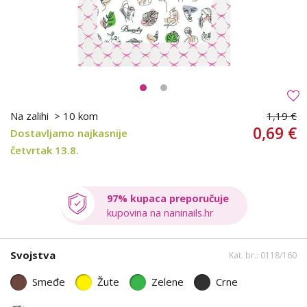
Na zalihi
> 10 kom
1,19 €
0,69 €
Dostavljamo najkasnije
četvrtak 13.8.
97% kupaca preporučuje
kupovina na naninails.hr
Svojstva
Kat. br.: 0118/160
Smeđe
Žute
Zelene
Crne