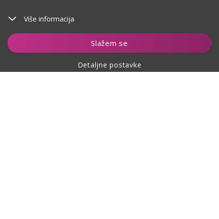
Više informacija
Dodaj u košaricu
Slažem se
Detaljne postavke